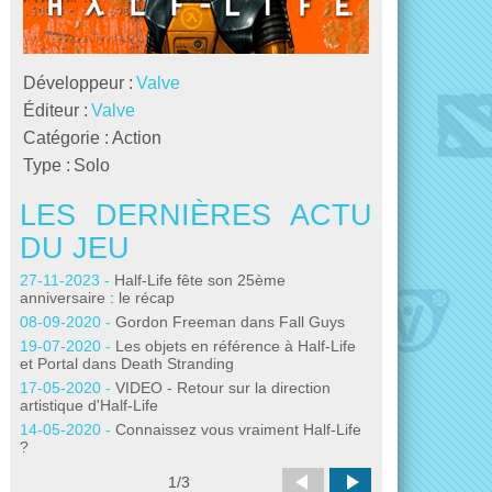
Développeur :
Valve
Éditeur :
Valve
Catégorie :
Action
Type :
Solo
LES DERNIÈRES ACTU
LES DE
DU JEU
DU JEU
27-11-2023 -
Half-Life fête son 25ème
27-04-2020 -
VID
anniversaire : le récap
une IA conscient
08-09-2020 -
Gordon Freeman dans Fall Guys
29-03-2020 -
Grâ
passe à l'Unreal
19-07-2020 -
Les objets en référence à Half-Life
et Portal dans Death Stranding
30-01-2020 -
Hal
passent sous les
17-05-2020 -
VIDEO - Retour sur la direction
artistique d'Half-Life
24-01-2020 -
Unf
documentaire ulti
14-05-2020 -
Connaissez vous vraiment Half-Life
?
22-01-2020 -
Tou
jusqu'au premier a
1
/
3