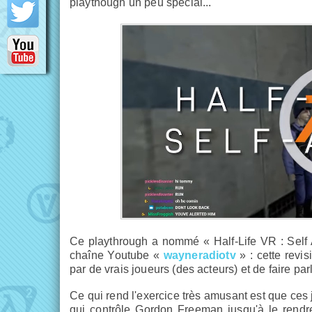
playthough un peu spécial...
Ce playthrough a nommé « Half-Life VR : Self A
chaîne Youtube «
wayneradiotv
» : cette revis
par de vrais joueurs (des acteurs) et de faire p
Ce qui rend l'exercice très amusant est que ces 
qui contrôle Gordon Freeman jusqu'à le rendre