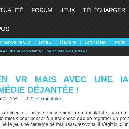
TUALITÉ
FORUM
JEUX
TÉLÉCHARGER
POS
unter-Strike GO
Dota 2
Half-Life
Left 4 Dead
Portal
avec une IA consciente : une comédie déjantée !
 EN VR MAIS AVEC UNE IA
MÉDIE DÉJANTÉE !
20 à 19:09
0 commentaire
de mieux pour penser à autre chose que de regarder un petit
né le jeu une centaine de fois, rassurez-vous, il s'agit ici d'un