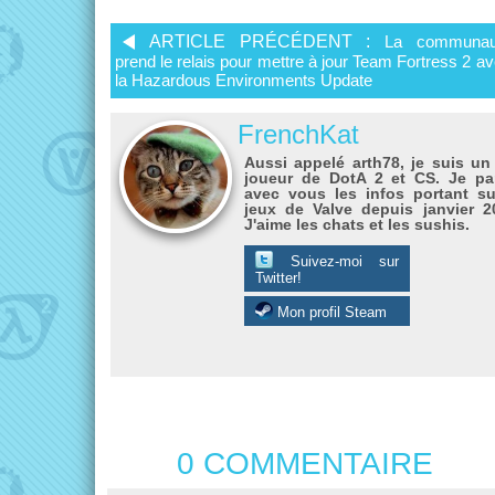
ARTICLE PRÉCÉDENT :
La communau
prend le relais pour mettre à jour Team Fortress 2 a
la Hazardous Environments Update
FrenchKat
Aussi appelé arth78, je suis un
joueur de DotA 2 et CS. Je pa
avec vous les infos portant su
jeux de Valve depuis janvier 2
J'aime les chats et les sushis.
Suivez-moi sur
Twitter!
Mon profil Steam
0 COMMENTAIRE