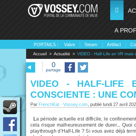
AC
A PRO
PORTAILS :
Valve
Steam
Artifact
Co
Accueil
Actualité
VIDEO - Half-Life en VR mais 
0
partage
VIDEO - HALF-LIFE
CONSCIENTE : UNE CO
Par
FrenchKat
-
Vossey.com
, publié
lundi 27 avril 20
La période actuelle est difficile, le confinement commence à peser sérieusement sur le mental de chacun et
cela risque malheureusement de durer... Quoi 
playthrough d'Half-Life ? Si vous avez déjà termi