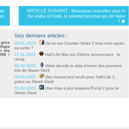
té
ARTICLE SUIVANT :
Mauvaises nouvelles pour In
vec
the Valley of Gods, le potentiel prochain jeu de Valve
?
Ses derniers articles :
 gros
03-01-2024 -
Où en est Counter-Strike 2 trois mois après
rtage
sa sortie ?
r les
008 !
27-11-2023 -
Half-Life fête son 25ème anniversaire : le
récap
03-02-2022 -
Valve dévoile la date d'envoi des premiers
lots de Steam Deck
03-02-2022 -
Des menus tout neufs pour Half-Life 2,
grâce au Steam Deck
03-02-2022 -
Une mise à jour prépare Portal 2 pour le
Steam Deck