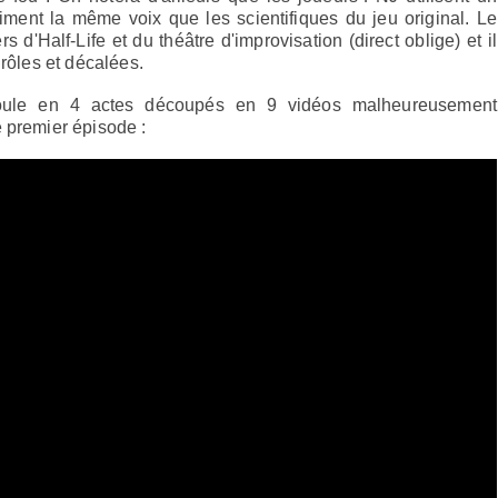
siment la même voix que les scientifiques du jeu original. Le
d'Half-Life et du théâtre d'improvisation (direct oblige) et il
drôles et décalées.
roule en 4 actes découpés en 9 vidéos malheureusement
e premier épisode :