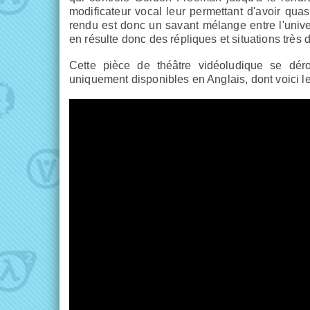
modificateur vocal leur permettant d'avoir qua
rendu est donc un savant mélange entre l'univers 
en résulte donc des répliques et situations très 
Cette pièce de théâtre vidéoludique se dé
uniquement disponibles en Anglais, dont voici l