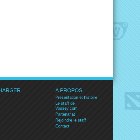
HARGER
A PROPOS
Présentation et histoire
Le staff de
Vossey.com
Partenariat
Rejoindre le staff
Contact