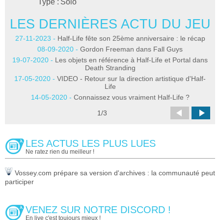
Type :
Solo
LES DERNIÈRES ACTU DU JEU
L
27-11-2023 -
Half-Life fête son 25ème anniversaire : le récap
08-09-2020 -
Gordon Freeman dans Fall Guys
29
19-07-2020 -
Les objets en référence à Half-Life et Portal dans
Death Stranding
3
17-05-2020 -
VIDEO - Retour sur la direction artistique d'Half-
Life
14-05-2020 -
Connaissez vous vraiment Half-Life ?
1
/
3
2
LES ACTUS LES PLUS LUES
Ne ratez rien du meilleur !
Vossey.com prépare sa version d'archives : la communauté peut
participer
VENEZ SUR NOTRE DISCORD !
En live c'est toujours mieux !