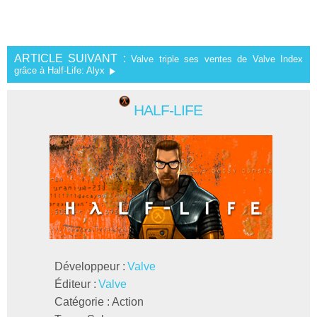
ARTICLE SUIVANT :
Valve triple ses ventes de Valve Index
grâce à Half-Life: Alyx
HALF-LIFE
Développeur :
Valve
Éditeur :
Valve
Catégorie :
Action