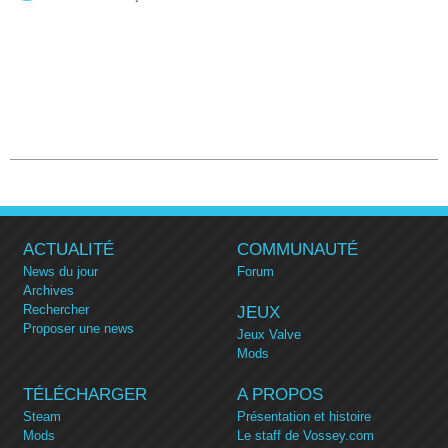
ACTUALITÉ
COMMUNAUTÉ
News du jour
Forum
Archives
Rechercher
JEUX
Proposer une news
Jeux Valve
Mods
TÉLÉCHARGER
A PROPOS
Steam
Présentation et histoire
Mods
Le staff de Vossey.com