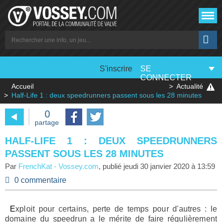
S'inscrire
SE
CONNECTER
Accueil
Actualité
Half-Life 1 : deux speedrunners passent sous les 28 minutes
0
partage
HALF-LIFE 1 : DEUX SPEEDRUNNERS
PASSENT SOUS LES 28 MINUTES
Par
FrenchKat
-
Vossey.com
, publié
jeudi 30 janvier 2020 à 13:59
0 commentaire
Exploit pour certains, perte de temps pour d'autres : le
domaine du speedrun a le mérite de faire régulièrement