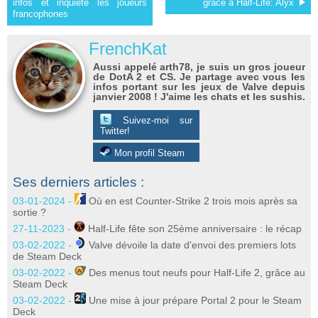
infos et inquiète les joueurs
grâce à Half-Life: Alyx
francophones
FrenchKat
Aussi appelé arth78, je suis un gros joueur
de DotA 2 et CS. Je partage avec vous les
infos portant sur les jeux de Valve depuis
janvier 2008 ! J'aime les chats et les sushis.
Suivez-moi sur
Twitter!
Mon profil Steam
Ses derniers articles :
03-01-2024 -
Où en est Counter-Strike 2 trois mois après sa
sortie ?
27-11-2023 -
Half-Life fête son 25ème anniversaire : le récap
03-02-2022 -
Valve dévoile la date d'envoi des premiers lots
de Steam Deck
03-02-2022 -
Des menus tout neufs pour Half-Life 2, grâce au
Steam Deck
03-02-2022 -
Une mise à jour prépare Portal 2 pour le Steam
Deck