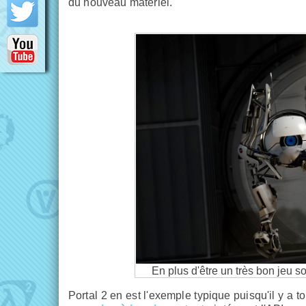
du nouveau matériel.
En plus d'être un très bon jeu s
Portal 2 en est l'exemple typique puisqu'il y a t