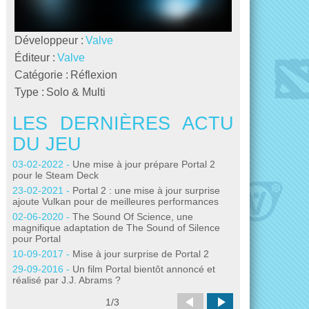
Développeur :
Valve
Éditeur :
Valve
Catégorie :
Réflexion
Type :
Solo & Multi
LES DERNIÈRES ACTU
LES DE
DU JEU
DU JEU
03-02-2022 -
Une mise à jour prépare Portal 2
09-10-2015 -
Leg
pour le Steam Deck
redécouvrez Port
23-02-2021 -
Portal 2 : une mise à jour surprise
29-09-2015 -
Une
ajoute Vulkan pour de meilleures performances
27-08-2015 -
Le 
02-06-2020 -
The Sound Of Science, une
en précommand
magnifique adaptation de The Sound of Silence
21-07-2015 -
Occ
pour Portal
construisez votre
10-09-2017 -
Mise à jour surprise de Portal 2
22-06-2015 -
Leg
29-09-2016 -
Un film Portal bientôt annoncé et
partie Portal 2
réalisé par J.J. Abrams ?
1
/
3