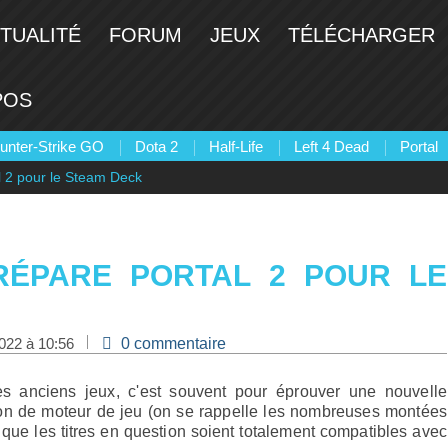
TUALITÉ
FORUM
JEUX
TÉLÉCHARGER
POS
unter-Strike GO
Dota 2
Half-Life
Left 4 Dead
Portal
l 2 pour le Steam Deck
RÉPARE PORTAL 2 POUR LE
2022 à 10:56
0 commentaire
on de moteur de jeu (on se rappelle les nombreuses montées
r que les titres en question soient totalement compatibles avec