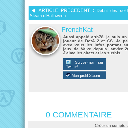
ARTICLE PRÉCÉDENT :
Début des sold
Steam d'Halloween
FrenchKat
Aussi appelé arth78, je suis un
joueur de DotA 2 et CS. Je pa
avec vous les infos portant su
jeux de Valve depuis janvier 2
J'aime les chats et les sushis.
Suivez-moi sur
Twitter!
Mon profil Steam
0 COMMENTAIRE
Créer un compte 