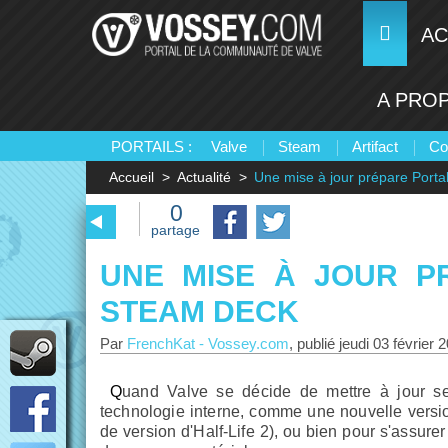
AC
A PRO
PORTAILS :
Valve
Steam
Artifact
Co
Accueil
Actualité
Une mise à jour prépare Porta
0
partage
UNE MISE À JOUR P
STEAM DECK
Par
FrenchKat
-
Vossey.com
, publié
jeudi 03 février 
Quand Valve se décide de mettre à jour ses anciens jeux, c'est souvent pour éprouver une nouvelle
technologie interne, comme une nouvelle versi
de version d'Half-Life 2), ou bien pour s'assure