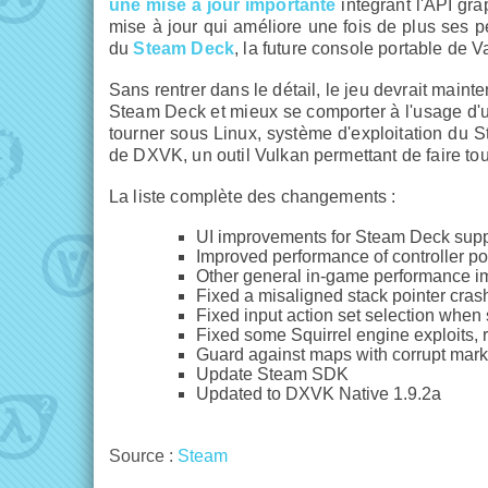
une mise à jour importante
intégrant l'API gra
mise à jour qui améliore une fois de plus ses p
du
Steam Deck
, la future console portable de V
Sans rentrer dans le détail, le jeu devrait main
Steam Deck et mieux se comporter à l'usage d'
tourner sous Linux, système d'exploitation du
de DXVK, un outil Vulkan permettant de faire tou
La liste complète des changements :
UI improvements for Steam Deck supp
Improved performance of controller po
Other general in-game performance 
Fixed a misaligned stack pointer cras
Fixed input action set selection wh
Fixed some Squirrel engine exploits,
Guard against maps with corrupt mark
Update Steam SDK
Updated to DXVK Native 1.9.2a
Source :
Steam