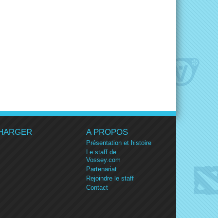
HARGER
A PROPOS
Présentation et histoire
Le staff de
Vossey.com
Partenariat
Rejoindre le staff
Contact