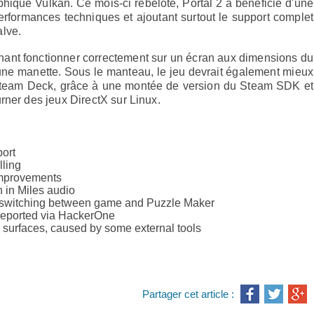
phique Vulkan. Ce mois-ci rebelote, Portal 2 a bénéficié d'une
erformances techniques et ajoutant surtout le support complet
alve.
tenant fonctionner correctement sur un écran aux dimensions du
une manette. Sous le manteau, le jeu devrait également mieux
 Steam Deck, grâce à une montée de version du Steam SDK et
rner des jeux DirectX sur Linux.
ort
lling
improvements
h in Miles audio
en switching between game and Puzzle Maker
 reported via HackerOne
 surfaces, caused by some external tools
Partager cet article :