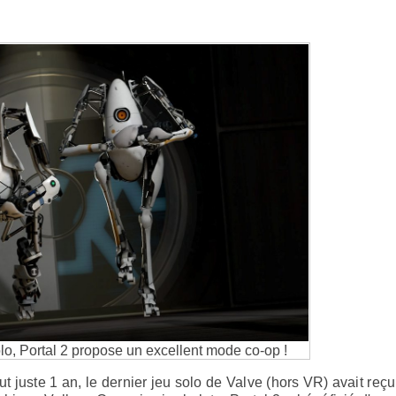
olo, Portal 2 propose un excellent mode co-op !
out juste 1 an, le dernier jeu solo de Valve (hors VR) avait reçu