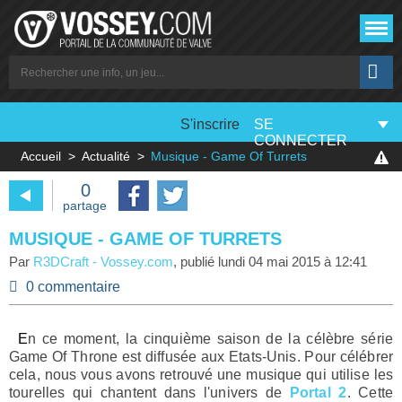
S'inscrire
SE
CONNECTER
Accueil
Actualité
Musique - Game Of Turrets
0
partage
MUSIQUE - GAME OF TURRETS
Par
R3DCraft
-
Vossey.com
, publié
lundi 04 mai 2015 à 12:41
0 commentaire
En ce moment, la cinquième saison de la célèbre série
Game Of Throne est diffusée aux Etats-Unis. Pour célébrer
cela, nous vous avons retrouvé une musique qui utilise les
tourelles qui chantent dans l'univers de
Portal 2
. Cette