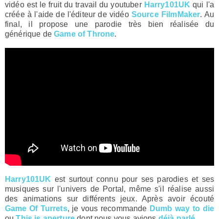
vidéo est le fruit du travail du youtuber
Harry101UK
qui l'a
créée à l'aide de l'éditeur de vidéo
Source FilmMaker
. Au
final, il propose une parodie très bien réalisée du
générique de
Game of Throne
.
Harry101UK
est surtout connu pour ses parodies et ses
musiques sur l'univers de Portal, même s'il réalise aussi
des animations sur différents jeux. Après avoir écouté
Game Of Turrets
, je vous recommande
Dumb way to die
ou
This is aperture
dont nous vous avions
déjà parlé
.