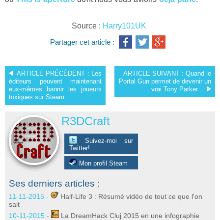
Source :
Harry101UK
Partager cet article :
ARTICLE PRÉCÉDENT :
Les
ARTICLE SUIVANT :
Quand le
éditeurs peuvent maintenant
Portal Gun permet de devenir un
eux-mêmes bannir les joueurs
vrai Tony Parker...
toxiques sur Steam
R3DCraft
Suivez-moi sur
Twitter!
Mon profil Steam
Ses derniers articles :
11-11-2015 -
Half-Life 3 : Résumé vidéo de tout ce que l'on
sait
10-11-2015 -
La DreamHack Cluj 2015 en une infographie