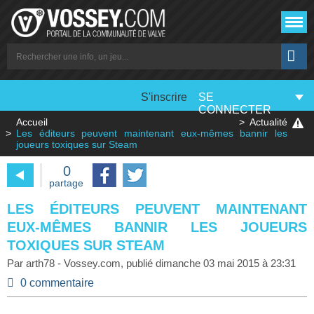
S'inscrire
SE
CONNECTER
Accueil
Actualité
Les éditeurs peuvent maintenant eux-mêmes bannir les
joueurs toxiques sur Steam
0
partage
LES ÉDITEURS PEUVENT MAINTENANT
EUX-MÊMES BANNIR LES JOUEURS
TOXIQUES SUR STEAM
Par
arth78
-
Vossey.com
, publié
dimanche 03 mai 2015 à 23:31
0 commentaire