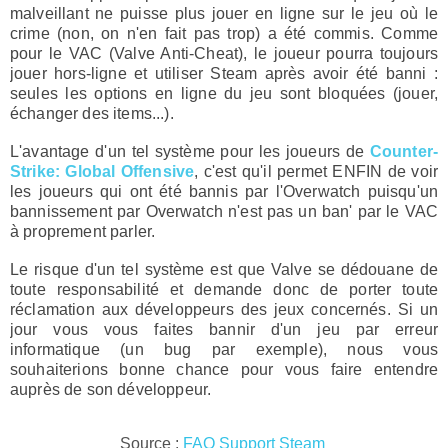
malveillant ne puisse plus jouer en ligne sur le jeu où le
crime (non, on n'en fait pas trop) a été commis. Comme
pour le VAC (Valve Anti-Cheat), le joueur pourra toujours
jouer hors-ligne et utiliser Steam après avoir été banni :
seules les options en ligne du jeu sont bloquées (jouer,
échanger des items...).
L'avantage d'un tel système pour les joueurs de
Counter-
Strike: Global Offensive
, c'est qu'il permet ENFIN de voir
les joueurs qui ont été bannis par l'Overwatch puisqu'un
bannissement par Overwatch n'est pas un ban' par le VAC
à proprement parler.
Le risque d'un tel système est que Valve se dédouane de
toute responsabilité et demande donc de porter toute
réclamation aux développeurs des jeux concernés. Si un
jour vous vous faites bannir d'un jeu par erreur
informatique (un bug par exemple), nous vous
souhaiterions bonne chance pour vous faire entendre
auprès de son développeur.
Source :
FAQ Support Steam