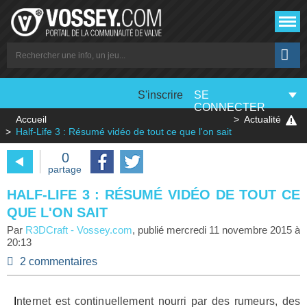
S'inscrire
SE
CONNECTER
Accueil
Actualité
Half-Life 3 : Résumé vidéo de tout ce que l'on sait
0
partage
HALF-LIFE 3 : RÉSUMÉ VIDÉO DE TOUT CE
QUE L'ON SAIT
Par
R3DCraft
-
Vossey.com
, publié
mercredi 11 novembre 2015 à
20:13
2 commentaires
Internet est continuellement nourri par des rumeurs, des