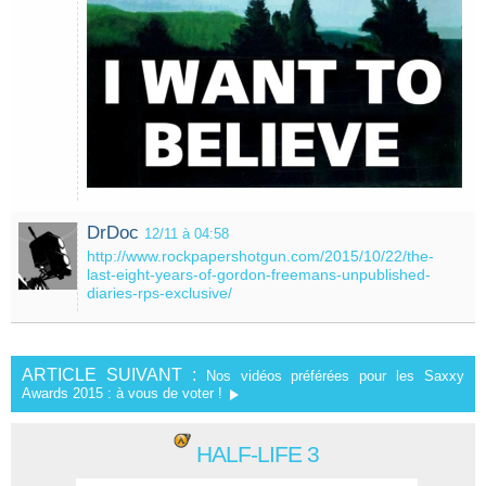
DrDoc
12/11 à 04:58
http://www.rockpapershotgun.com/2015/10/22/the-
last-eight-years-of-gordon-freemans-unpublished-
diaries-rps-exclusive/
ARTICLE SUIVANT :
Nos vidéos préférées pour les Saxxy
Awards 2015 : à vous de voter !
HALF-LIFE 3