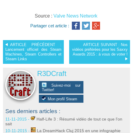
Source :
Valve News Network
Partager cet article :
ARTICLE PRÉCÉDENT :
ARTICLE SUIVANT :
Nos
Lancement officiel des Steam
vidéos préférées pour les Saxxy
Machines, Steam Controllers et
Awards 2015 : à vous de voter !
Steam Links
R3DCraft
Suivez-moi sur
Twitter!
Mon profil Steam
Ses derniers articles :
11-11-2015 -
Half-Life 3 : Résumé vidéo de tout ce que l'on
sait
10-11-2015 -
La DreamHack Cluj 2015 en une infographie