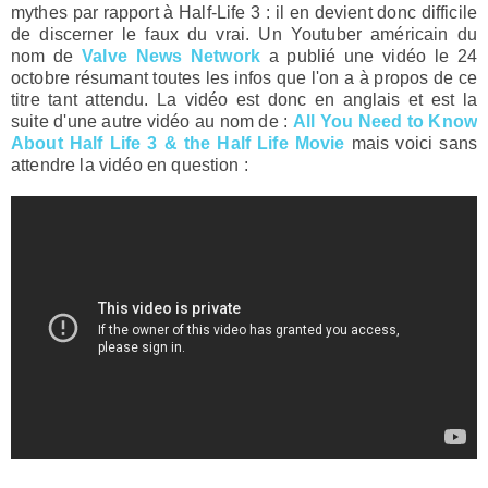
mythes par rapport à Half-Life 3 : il en devient donc difficile
de discerner le faux du vrai. Un Youtuber américain du
nom de
Valve News Network
a publié une vidéo le 24
octobre résumant toutes les infos que l'on a à propos de ce
titre tant attendu. La vidéo est donc en anglais et est la
suite d'une autre vidéo au nom de :
All You Need to Know
About Half Life 3 & the Half Life Movie
mais voici sans
attendre la vidéo en question :