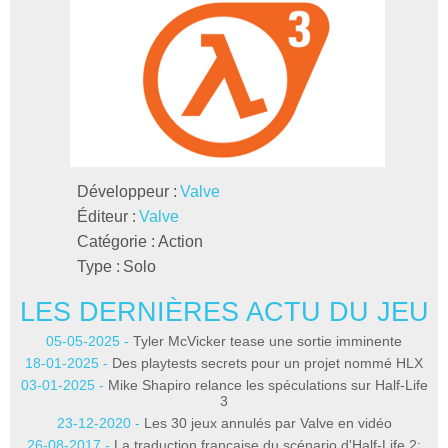
Développeur :
Valve
Éditeur :
Valve
Catégorie :
Action
Type :
Solo
LES DERNIÈRES ACTU DU JEU
L
05-05-2025 -
Tyler McVicker tease une sortie imminente
2
18-01-2025 -
Des playtests secrets pour un projet nommé HLX
03-01-2025 -
Mike Shapiro relance les spéculations sur Half-Life
3
27
23-12-2020 -
Les 30 jeux annulés par Valve en vidéo
26-08-2017 -
La traduction française du scénario d'Half-Life 2: