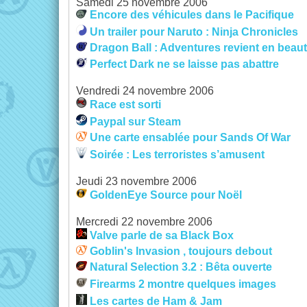
Samedi 25 novembre 2006
Encore des véhicules dans le Pacifique
Un trailer pour Naruto : Ninja Chronicles
Dragon Ball : Adventures revient en beau
Perfect Dark ne se laisse pas abattre
Vendredi 24 novembre 2006
Race est sorti
Paypal sur Steam
Une carte ensablée pour Sands Of War
Soirée : Les terroristes s’amusent
Jeudi 23 novembre 2006
GoldenEye Source pour Noël
Mercredi 22 novembre 2006
Valve parle de sa Black Box
Goblin's Invasion , toujours debout
Natural Selection 3.2 : Bêta ouverte
Firearms 2 montre quelques images
Les cartes de Ham & Jam