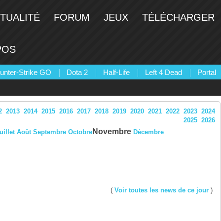
TUALITÉ
FORUM
JEUX
TÉLÉCHARGER
POS
unter-Strike GO
Dota 2
Half-Life
Left 4 Dead
Portal
2
2013
2014
2015
2016
2017
2018
2019
2020
2021
2022
2023
2024
2025
2026
Novembre
uillet
Août
Septembre
Octobre
Décembre
(
Voir toutes les news de ce jour
)