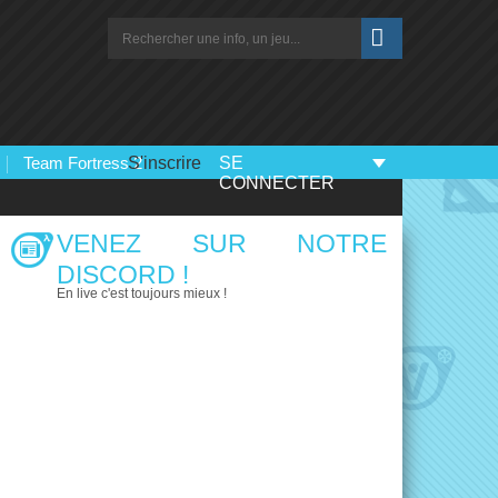
Team Fortress 2
S'inscrire
SE
CONNECTER
VENEZ SUR NOTRE
DISCORD !
En live c'est toujours mieux !