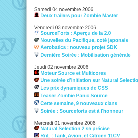
Samedi 04 novembre 2006
Deux trailers pour Zombie Master
Vendredi 03 novembre 2006
SourceForts : Aperçu de la 2.0
Nouvelles du Pacifique, coté japonais
Aerobatics : nouveau projet SDK
Dernière Soirée : Mobilisation générale
Jeudi 02 novembre 2006
Moteur Source et Multicores
Une soirée d'initiation sur Natural Selecti
Les prix dynamiques de CSS
Teaser Zombie Panic Source
Cette semaine, 9 nouveaux clans
Soirée : Sourceforts est à l'honneur
Mercredi 01 novembre 2006
Natural Selection 2 se précise
RnL : Tank, Avion, et Citroën 11CV