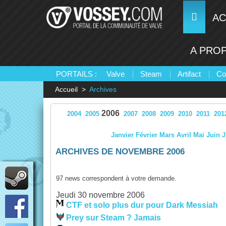
AC
A PRO
PORTAILS :
Valve
Steam
Artifact
Co
Accueil
Archives
2006
2004
2005
2007
2008
2009
2010
2011
201
Janvier
Février
Mars
Avril
Mai
Juin
J
ARCHIVES DE NOVEMBRE 2006
97 news correspondent à votre demande.
Jeudi 30 novembre 2006
CTF et solo plus dur pour Dark Messiah
Prey sur Steam ? Jamais