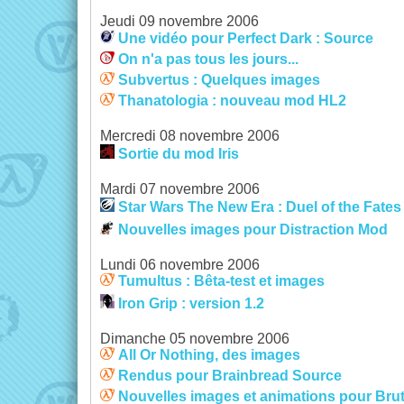
Jeudi 09 novembre 2006
Une vidéo pour Perfect Dark : Source
On n'a pas tous les jours...
Subvertus : Quelques images
Thanatologia : nouveau mod HL2
Mercredi 08 novembre 2006
Sortie du mod Iris
Mardi 07 novembre 2006
Star Wars The New Era : Duel of the Fates
Nouvelles images pour Distraction Mod
Lundi 06 novembre 2006
Tumultus : Bêta-test et images
Iron Grip : version 1.2
Dimanche 05 novembre 2006
All Or Nothing, des images
Rendus pour Brainbread Source
Nouvelles images et animations pour Brut