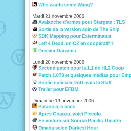
Who wants some Wang?
Mardi 21 novembre 2006
Avalanche d'armes pour Stargate : TLS
Sortie de la version solo de The Ship
SDK Mapping pour Exterminatus
Left 4 Dead, un CZ en coopératif ?
Dossier Darwinia
Lundi 20 novembre 2006
Second patch pour la 1.1 de HL2 Coop
Patch 1.073 et quelques médias pour Emp
Soirée spéciale DoD avec le Staff
Trailer pour EFBM
Dimanche 19 novembre 2006
Paranoia is back
Après Chaozu, voici Piccolo
En voiture sur Source Pacific Theatre
Omaha selon Darkest Hour