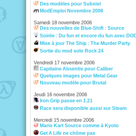
Des modèles pour Subsist
ModEmploi Novembre 2006
Samedi 18 novembre 2006
Des nouvelles de Blue-Shift : Source
Soirée : Du fun et encore du fun avec DO
Mise à jour The Ship : The Murder Party
Sortie du mod solo Rock 24
Vendredi 17 novembre 2006
Capitaine Absentis pour Caliber
Quelques images pour Metal Gear
Nouveau modèle pour Brutal
Jeudi 16 novembre 2006
Iron Grip passe en 1.21
Race sera disponible aussi sur Steam
Mercredi 15 novembre 2006
Mario Kart Source comme à Kyoto
Get A Life ne chôme pas