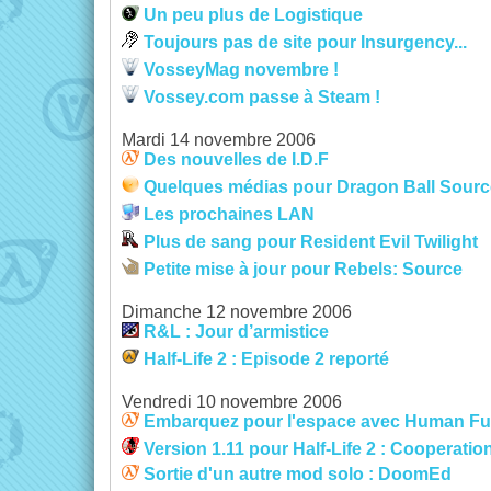
Un peu plus de Logistique
Toujours pas de site pour Insurgency...
VosseyMag novembre !
Vossey.com passe à Steam !
Mardi 14 novembre 2006
Des nouvelles de I.D.F
Quelques médias pour Dragon Ball Sourc
Les prochaines LAN
Plus de sang pour Resident Evil Twilight
Petite mise à jour pour Rebels: Source
Dimanche 12 novembre 2006
R&L : Jour d’armistice
Half-Life 2 : Episode 2 reporté
Vendredi 10 novembre 2006
Embarquez pour l'espace avec Human Fu
Version 1.11 pour Half-Life 2 : Cooperatio
Sortie d'un autre mod solo : DoomEd