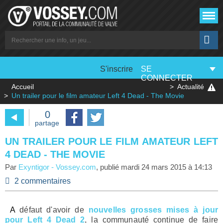
S'inscrire
SE
CONNECTER
Accueil
Actualité
Un trailer pour le film amateur Left 4 Dead - The Movie
0
partage
UN TRAILER POUR LE FILM AMATEUR LEFT
4 DEAD - THE MOVIE
Par
Exyntigor
-
Vossey.com
, publié
mardi 24 mars 2015 à 14:13
2 commentaires
A défaut d'avoir de
nouvelles grosses mises à jour
pour Left 4 Dead 2
, la communauté continue de faire