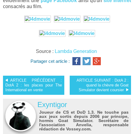
évidemment une
page Facebook
ainsi qu'un
site Internet
consacrés au film.
Source :
Lambda Generation
Partager cet article :
ARTICLE PRÉCÉDENT :
ARTICLE SUIVANT :
DotA 2 :
DotA 2 : les places pour The
quand la chèvre de Goat
International en vente
Simulator devient coursier
Exyntigor
Joueur de CS et DoD 1.3. Ne touche pas
aux jeux sortis depuis 2006 par principe,
hormis Goat Simulator. Secrétaire de
l'association Anvelia, responsable
rédaction de Vossey.com.