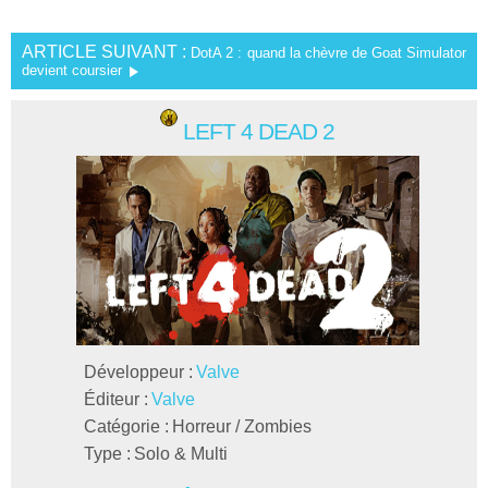
ARTICLE SUIVANT :
DotA 2 : quand la chèvre de Goat Simulator
devient coursier
LEFT 4 DEAD 2
Développeur :
Valve
Éditeur :
Valve
Catégorie :
Horreur / Zombies
Type :
Solo & Multi