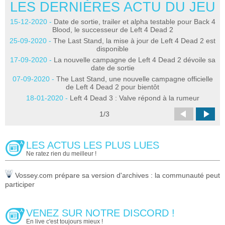
LES DERNIÈRES ACTU DU JEU
L
15-12-2020 -
Date de sortie, trailer et alpha testable pour Back 4
2
Blood, le successeur de Left 4 Dead 2
25-09-2020 -
The Last Stand, la mise à jour de Left 4 Dead 2 est
disponible
17-09-2020 -
La nouvelle campagne de Left 4 Dead 2 dévoile sa
date de sortie
07-09-2020 -
The Last Stand, une nouvelle campagne officielle
30
de Left 4 Dead 2 pour bientôt
18-01-2020 -
Left 4 Dead 3 : Valve répond à la rumeur
1
/
3
LES ACTUS LES PLUS LUES
Ne ratez rien du meilleur !
Vossey.com prépare sa version d'archives : la communauté peut
participer
VENEZ SUR NOTRE DISCORD !
En live c'est toujours mieux !