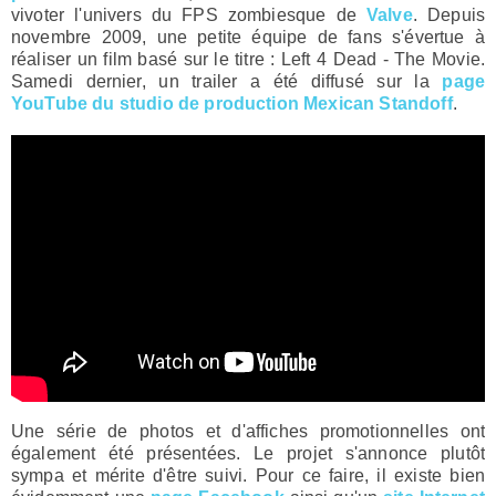
vivoter l'univers du FPS zombiesque de
Valve
. Depuis
novembre 2009, une petite équipe de fans s'évertue à
réaliser un film basé sur le titre : Left 4 Dead - The Movie.
Samedi dernier, un trailer a été diffusé sur la
page
YouTube du studio de production Mexican Standoff
.
Une série de photos et d'affiches promotionnelles ont
également été présentées. Le projet s'annonce plutôt
sympa et mérite d'être suivi. Pour ce faire, il existe bien