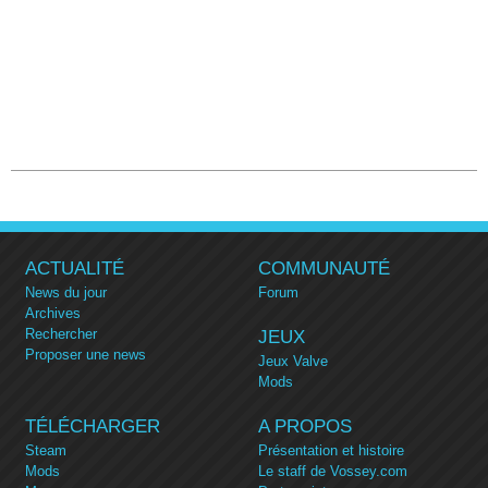
ACTUALITÉ
COMMUNAUTÉ
News du jour
Forum
Archives
Rechercher
JEUX
Proposer une news
Jeux Valve
Mods
TÉLÉCHARGER
A PROPOS
Steam
Présentation et histoire
Mods
Le staff de Vossey.com