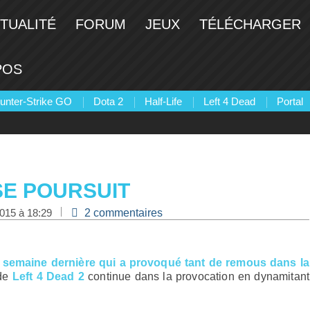
TUALITÉ
FORUM
JEUX
TÉLÉCHARGER
POS
unter-Strike GO
Dota 2
Half-Life
Left 4 Dead
Portal
SE POURSUIT
2015 à 18:29
2 commentaires
a semaine dernière qui a provoqué tant de remous dans la
 de
Left 4 Dead 2
continue dans la provocation en dynamitant