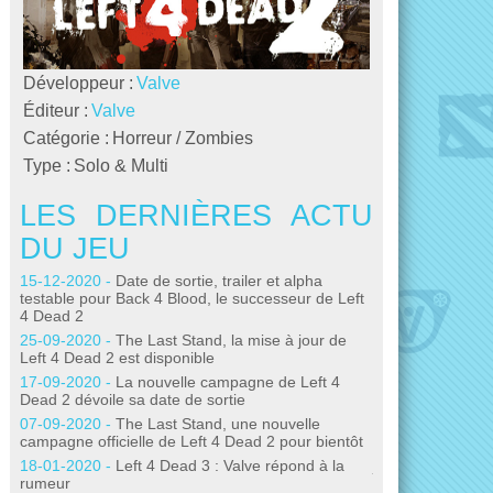
Développeur :
Valve
Éditeur :
Valve
Catégorie :
Horreur / Zombies
Type :
Solo & Multi
LES DERNIÈRES ACTU
LES DE
DU JEU
DU JEU
15-12-2020 -
Date de sortie, trailer et alpha
21-03-2019 -
Et 
testable pour Back 4 Blood, le successeur de Left
pas créée par Va
4 Dead 2
06-07-2018 -
Les
25-09-2020 -
The Last Stand, la mise à jour de
une licence con
Left 4 Dead 2 est disponible
21-03-2017 -
Cré
17-09-2020 -
La nouvelle campagne de Left 4
avec un Raspberr
Dead 2 dévoile sa date de sortie
30-06-2016 -
Enc
07-09-2020 -
The Last Stand, une nouvelle
Left 4 Dead 3
campagne officielle de Left 4 Dead 2 pour bientôt
11-12-2015 -
Le 
18-01-2020 -
Left 4 Dead 3 : Valve répond à la
jour
rumeur