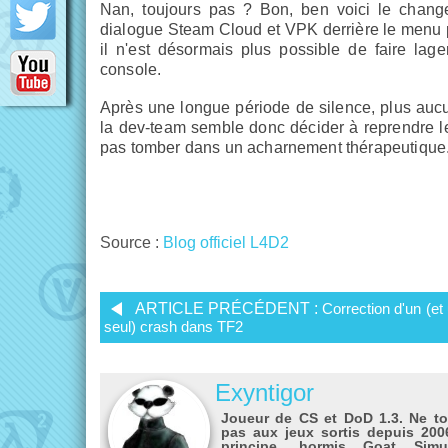
Nan, toujours pas ? Bon, ben voici le change
dialogue Steam Cloud et VPK derrière le menu pr
il n'est désormais plus possible de faire lag
console.
Après une longue période de silence, plus aucu
la dev-team semble donc décider à reprendre le
pas tomber dans un acharnement thérapeutique.
Source :
Blog officiel L4D2
ARTICLE PRÉCÉDENT :
Correction d'un (et
seul) crash dans TF2
Exyntigor
Joueur de CS et DoD 1.3. Ne t
pas aux jeux sortis depuis 200
principe, hormis Goat Simul