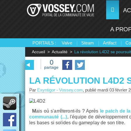
AC
A PRO
PORTAILS :
Valve
Steam
Artifact
Co
Accueil
Actualité
La révolution L4D2 se poursuit
0
partage
LA RÉVOLUTION L4D2 
Par
Exyntigor
-
Vossey.com
, publié
mardi 03 février 
Mais où s'arrêteront-ils ? Après
le patch de l
communauté (...)
, l'équipe de développement
les bases si solides du gameplay de son titre.