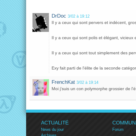
DrDoc
3/02 à 19:12
Il y a ceux qui sont pervers et indécent, gros
Il y a ceux qui sont polis et élégant, vicieux e
Il y a ceux qui sont tout simplement des pe
Exy fait parti de l'élite de la seconde catégor
FrenchKat
3/02 à 19:14
Moi j'suis un con polymorphe grossier de l'él
ACTUALITÉ
COMMUN
News du jour
Forum
Archives