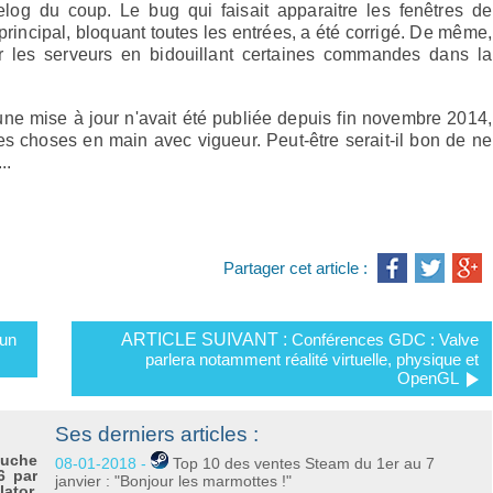
log du coup. Le bug qui faisait apparaitre les fenêtres de
incipal, bloquant toutes les entrées, a été corrigé. De même,
er les serveurs en bidouillant certaines commandes dans la
ne mise à jour n'avait été publiée depuis fin novembre 2014,
s choses en main avec vigueur. Peut-être serait-il bon de ne
..
Partager cet article :
 un
ARTICLE SUIVANT :
Conférences GDC : Valve
parlera notamment réalité virtuelle, physique et
OpenGL
Ses derniers articles :
ouche
08-01-2018 -
Top 10 des ventes Steam du 1er au 7
6 par
janvier : "Bonjour les marmottes !"
ator.