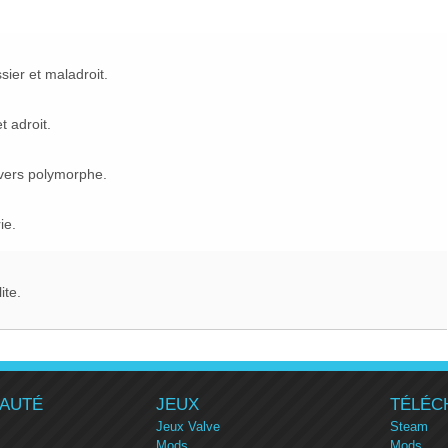
sier et maladroit.
t adroit.
rvers polymorphe.
ie.
ite.
AUTÉ
JEUX
TÉLÉC
Jeux Valve
Steam
Mods
Mods