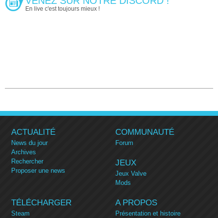
VENEZ SUR NOTRE DISCORD !
En live c'est toujours mieux !
ACTUALITÉ
COMMUNAUTÉ
News du jour
Forum
Archives
Rechercher
JEUX
Proposer une news
Jeux Valve
Mods
TÉLÉCHARGER
A PROPOS
Steam
Présentation et histoire