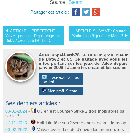
Source :
Steam
Partager cet article :
ARTICLE PRÉCÉDENT :
ARTICLE SUIVANT :
Counter-
Valve paufine l'équilibrage de
Strike bientôt joué sur Mars ?
DotA 2 avec la 6.84 B et C
Aussi appelé arth78, je suis un gros joueur
de DotA 2 et CS. Je partage avec vous les
infos portant sur les jeux de Valve depuis
janvier 2008 ! J'aime les chats et les sushis.
Suivez-moi sur
Twitter!
Mon profil Steam
Ses derniers articles :
03-01-2024 -
Où en est Counter-Strike 2 trois mois après sa
sortie ?
27-11-2023 -
Half-Life fête son 25ème anniversaire : le récap
03-02-2022 -
Valve dévoile la date d'envoi des premiers lots