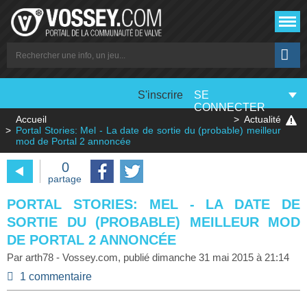
S'inscrire
SE
CONNECTER
Accueil
Actualité
Portal Stories: Mel - La date de sortie du (probable) meilleur
mod de Portal 2 annoncée
0
partage
PORTAL STORIES: MEL - LA DATE DE
SORTIE DU (PROBABLE) MEILLEUR MOD
DE PORTAL 2 ANNONCÉE
Par
arth78
-
Vossey.com
, publié
dimanche 31 mai 2015 à 21:14
1 commentaire