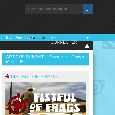
Team Fortress 2
S'inscrire
SE
CONNECTER
ARTICLE SUIVANT :
Zoom sur... Garry's
Mod
FISTFUL OF FRAGS