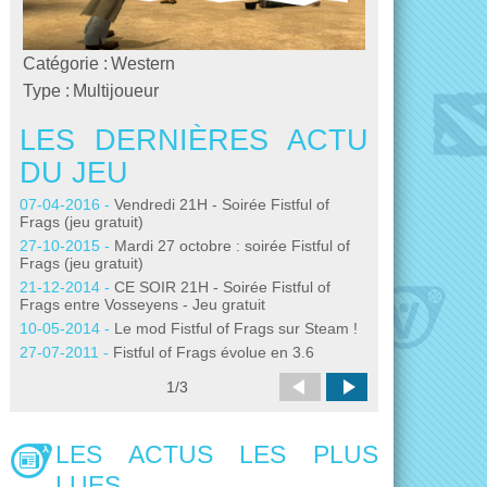
Catégorie :
Western
Type :
Multijoueur
LES DERNIÈRES ACTU
LES DE
DU JEU
DU JEU
07-04-2016 -
Vendredi 21H - Soirée Fistful of
30-03-2011 -
Fis
Frags (jeu gratuit)
passe à la versio
27-10-2015 -
Mardi 27 octobre : soirée Fistful of
05-10-2010 -
Hot
Frags (jeu gratuit)
13-08-2010 -
Fis
21-12-2014 -
CE SOIR 21H - Soirée Fistful of
bêta 3.0
Frags entre Vosseyens - Jeu gratuit
18-12-2009 -
Mis
10-05-2014 -
Le mod Fistful of Frags sur Steam !
Frags
27-07-2011 -
Fistful of Frags évolue en 3.6
24-06-2009 -
Ver
disponible
1
/
3
LES ACTUS LES PLUS
LUES