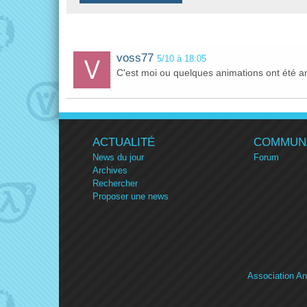
voss77
5/10 à 18:05
C'est moi ou quelques animations ont été a
ACTUALITÉ
COMMUN
News du jour
Forum
Archives
Rechercher
Proposer une news
Association An