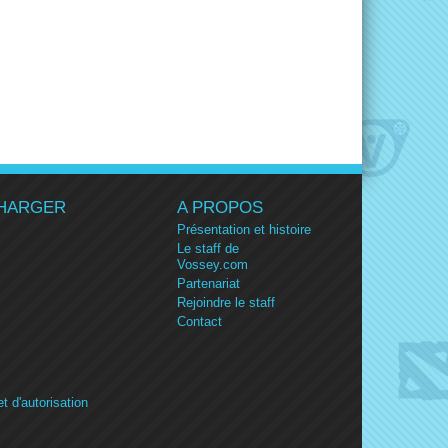
HARGER
A PROPOS
Présentation et histoire
Le staff de
Vossey.com
Partenariat
Rejoindre le staff
Contact
et d'autorisation