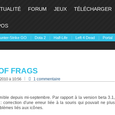
TUALITÉ
FORUM
JEUX
TÉLÉCHARGER
POS
unter-Strike GO
Dota 2
Half-Life
Left 4 Dead
Portal
 OF FRAGS
 2010 à 10:56
1 commentaire
nible depuis mi-septembre. Par rapport à la version beta 3.1,
 : correction d'une erreur liée à la souris qui pouvait ne plus
blèmes liés aux icônes.