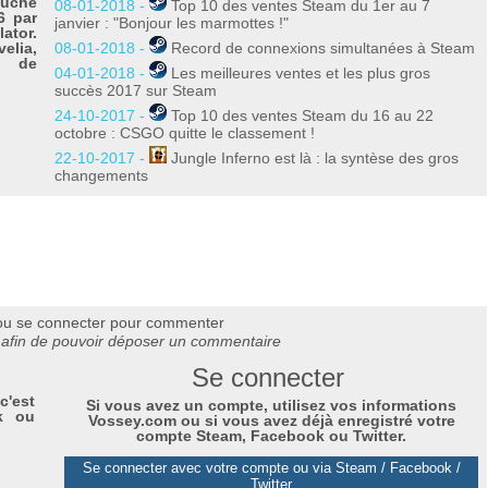
ouche
08-01-2018 -
Top 10 des ventes Steam du 1er au 7
6 par
janvier : "Bonjour les marmottes !"
ator.
elia,
08-01-2018 -
Record de connexions simultanées à Steam
n de
04-01-2018 -
Les meilleures ventes et les plus gros
succès 2017 sur Steam
24-10-2017 -
Top 10 des ventes Steam du 16 au 22
octobre : CSGO quitte le classement !
22-10-2017 -
Jungle Inferno est là : la syntèse des gros
changements
ou se connecter pour commenter
afin de pouvoir déposer un commentaire
Se connecter
c'est
Si vous avez un compte, utilisez vos informations
k ou
Vossey.com ou si vous avez déjà enregistré votre
compte Steam, Facebook ou Twitter.
Se connecter avec votre compte ou via Steam / Facebook /
Twitter