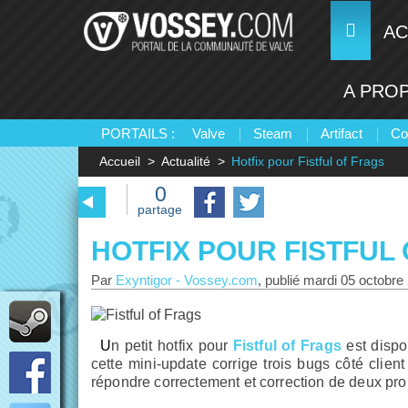
AC
A PRO
PORTAILS :
Valve
Steam
Artifact
Co
Accueil
Actualité
Hotfix pour Fistful of Frags
0
partage
HOTFIX POUR FISTFUL
Par
Exyntigor
-
Vossey.com
, publié
mardi 05 octobre
Un petit hotfix pour
Fistful of Frags
est dispo
cette mini-update corrige trois bugs côté client
répondre correctement et correction de deux pro