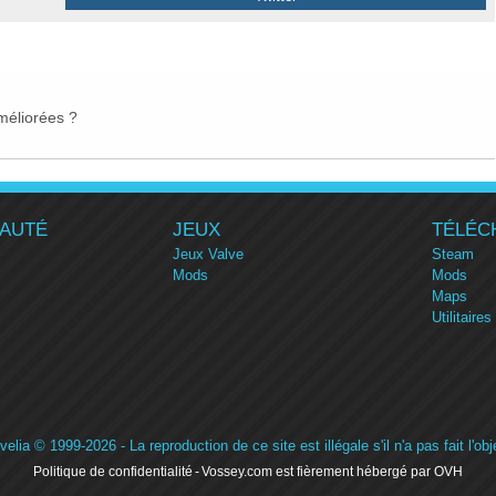
méliorées ?
AUTÉ
JEUX
TÉLÉC
Jeux Valve
Steam
Mods
Mods
Maps
Utilitaires
velia
© 1999-2026 - La reproduction de ce site est illégale s'il n'a pas fait l'obj
Politique de confidentialité
Vossey.com est fièrement hébergé par OVH