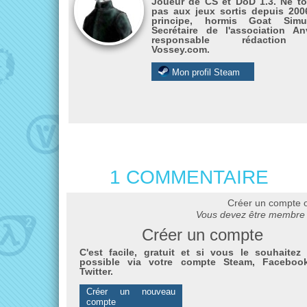
Joueur de CS et DoD 1.3. Ne t
pas aux jeux sortis depuis 200
principe, hormis Goat Simul
Secrétaire de l'association Anv
responsable rédactio
Vossey.com.
Mon profil Steam
1 COMMENTAIRE
Créer un compte 
Vous devez être membre 
Créer un compte
C'est facile, gratuit et si vous le souhaitez 
possible via votre compte Steam, Faceboo
Twitter.
Créer un nouveau
compte