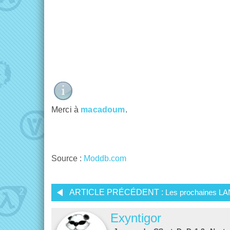
Merci à
macadoum
.
Source :
Moddb.com
ARTICLE PRÉCÉDENT :
Les prochaines LA
Exyntigor