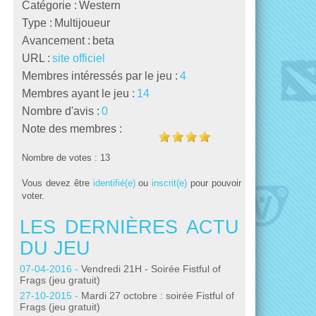
Catégorie :
Western
Type :
Multijoueur
Avancement :
beta
URL :
site officiel
Membres intéressés par le jeu :
4
Membres ayant le jeu :
14
Nombre d'avis :
0
Note des membres :
Nombre de votes : 13
Vous devez être
identifié(e)
ou
inscrit(e)
pour pouvoir
voter.
LES DERNIÈRES ACTU
LES DE
DU JEU
DU JEU
07-04-2016 -
Vendredi 21H - Soirée Fistful of
30-03-2011 -
Fis
Frags (jeu gratuit)
et passe à la ver
27-10-2015 -
Mardi 27 octobre : soirée Fistful of
05-10-2010 -
Hot
Frags (jeu gratuit)
13-08-2010 -
Fis