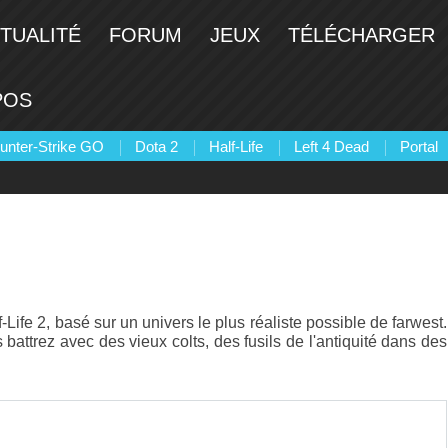
TUALITÉ
FORUM
JEUX
TÉLÉCHARGER
POS
unter-Strike GO
Dota 2
Half-Life
Left 4 Dead
Portal
attrez avec des vieux colts, des fusils de l'antiquité dans des