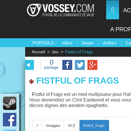
AC
A PRO
PORTAILS :
Valve
Steam
Artifact
Co
Accueil
Jeu
Fistful of Frags
0
partage
FISTFUL OF FRAGS
Fistful of Frags est un mod multijoueur pour Half-Life 2, basé sur un univers le plus réaliste possible de farwest.
Vous deviendrez un Clint Eastwood et vous vous b
décors dignes des western spaghettis.