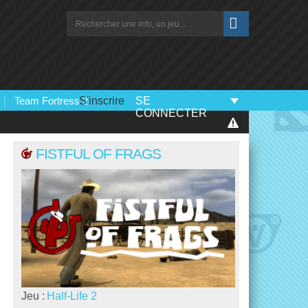
Team Fortress 2
S'inscrire
SE
CONNECTER
FISTFUL OF FRAGS
Jeu :
Half-Life 2