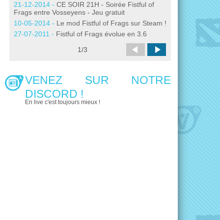
21-12-2014 -
CE SOIR 21H - Soirée Fistful of
version bêta 3.0
Frags entre Vosseyens - Jeu gratuit
18-12-2009 -
Mis
10-05-2014 -
Le mod Fistful of Frags sur Steam !
of Frags
27-07-2011 -
Fistful of Frags évolue en 3.6
24-06-2009 -
Ver
Frags disponible
1
/
3
VENEZ SUR NOTRE
DISCORD !
En live c'est toujours mieux !