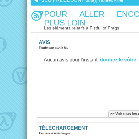
JEU PRÉCÉDENT
688(I) Hunter/Killer
POUR ALLER ENCO
PLUS LOIN
Les éléments relatifs à Fistful of Frags
AVIS
Sentiments sur le jeu
Aucun avis pour l'instant,
donnez le vôtre
>> Voir tous les 
TÉLÉCHARGEMENT
Fichiers à télécharger