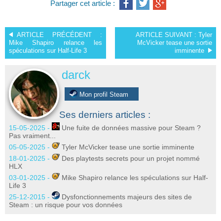
Partager cet article :
ARTICLE PRÉCÉDENT :
ARTICLE SUIVANT :
Tyler
Mike Shapiro relance les
McVicker tease une sortie
spéculations sur Half-Life 3
imminente
darck
Mon profil Steam
Ses derniers articles :
15-05-2025 -
Une fuite de données massive pour Steam ?
Pas vraiment...
05-05-2025 -
Tyler McVicker tease une sortie imminente
18-01-2025 -
Des playtests secrets pour un projet nommé
HLX
03-01-2025 -
Mike Shapiro relance les spéculations sur Half-
Life 3
25-12-2015 -
Dysfonctionnements majeurs des sites de
Steam : un risque pour vos données