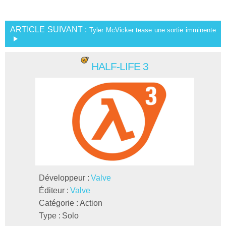
ARTICLE SUIVANT :
Tyler McVicker tease une sortie imminente
HALF-LIFE 3
Développeur :
Valve
Éditeur :
Valve
Catégorie :
Action
Type :
Solo