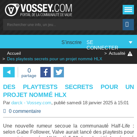
S'inscrire
SE
CONNECTER
Accueil
Actualité
Des playtests secrets pour un projet nommé HLX
0
partage
DES PLAYTESTS SECRETS POUR UN
PROJET NOMMÉ HLX
Par
darck
-
Vossey.com
, publié
samedi 18 janvier 2025 à 15:01
0 commentaire
Une nouvelle rumeur secoue la communauté Half-Life :
selon Gabe Follower, Valve aurait lancé des playtests pour