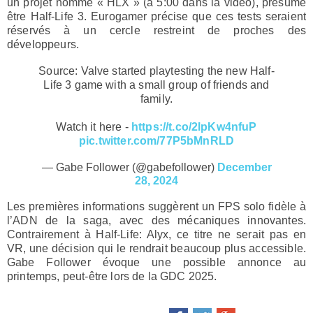
un projet nommé « HLX » (à 5:00 dans la vidéo), présumé
être Half-Life 3. Eurogamer précise que ces tests seraient
réservés à un cercle restreint de proches des
développeurs.
Source: Valve started playtesting the new Half-
Life 3 game with a small group of friends and
family.
Watch it here -
https://t.co/2lpKw4nfuP
pic.twitter.com/77P5bMnRLD
— ‎Gabe Follower (@gabefollower)
December
28, 2024
Les premières informations suggèrent un FPS solo fidèle à
l’ADN de la saga, avec des mécaniques innovantes.
Contrairement à Half-Life: Alyx, ce titre ne serait pas en
VR, une décision qui le rendrait beaucoup plus accessible.
Gabe Follower évoque une possible annonce au
printemps, peut-être lors de la GDC 2025.