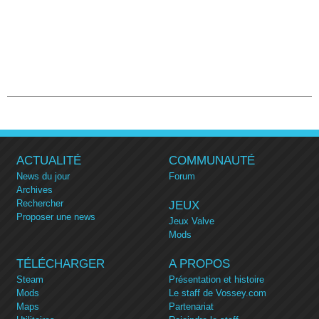
ACTUALITÉ
COMMUNAUTÉ
News du jour
Forum
Archives
Rechercher
JEUX
Proposer une news
Jeux Valve
Mods
TÉLÉCHARGER
A PROPOS
Steam
Présentation et histoire
Mods
Le staff de Vossey.com
Maps
Partenariat