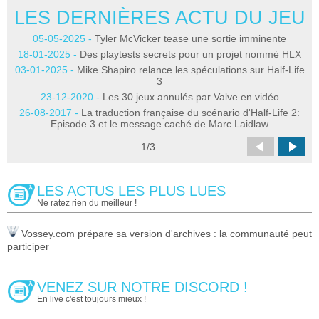
LES DERNIÈRES ACTU DU JEU
L
05-05-2025 -
Tyler McVicker tease une sortie imminente
2
18-01-2025 -
Des playtests secrets pour un projet nommé HLX
03-01-2025 -
Mike Shapiro relance les spéculations sur Half-Life
3
27
23-12-2020 -
Les 30 jeux annulés par Valve en vidéo
26-08-2017 -
La traduction française du scénario d'Half-Life 2:
03
Episode 3 et le message caché de Marc Laidlaw
1
/
3
11
LES ACTUS LES PLUS LUES
Ne ratez rien du meilleur !
Vossey.com prépare sa version d'archives : la communauté peut
participer
VENEZ SUR NOTRE DISCORD !
En live c'est toujours mieux !