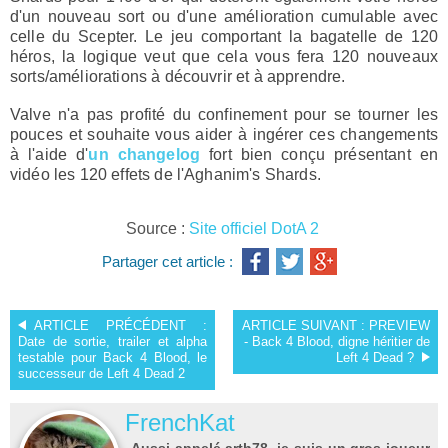
d'un nouveau sort ou d'une amélioration cumulable avec
celle du Scepter. Le jeu comportant la bagatelle de 120
héros, la logique veut que cela vous fera 120 nouveaux
sorts/améliorations à découvrir et à apprendre.
Valve n'a pas profité du confinement pour se tourner les
pouces et souhaite vous aider à ingérer ces changements
à l'aide d'
un changelog
fort bien conçu présentant en
vidéo les 120 effets de l'Aghanim's Shards.
Source :
Site officiel DotA 2
Partager cet article :
ARTICLE PRÉCÉDENT :
ARTICLE SUIVANT :
PREVIEW
Date de sortie, trailer et alpha
- Back 4 Blood, digne héritier de
testable pour Back 4 Blood, le
Left 4 Dead ?
successeur de Left 4 Dead 2
FrenchKat