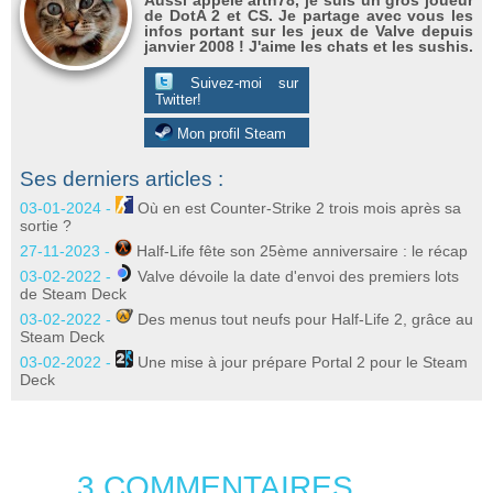
Aussi appelé arth78, je suis un gros joueur
de DotA 2 et CS. Je partage avec vous les
infos portant sur les jeux de Valve depuis
janvier 2008 ! J'aime les chats et les sushis.
Suivez-moi sur
Twitter!
Mon profil Steam
Ses derniers articles :
03-01-2024 -
Où en est Counter-Strike 2 trois mois après sa
sortie ?
27-11-2023 -
Half-Life fête son 25ème anniversaire : le récap
03-02-2022 -
Valve dévoile la date d'envoi des premiers lots
de Steam Deck
03-02-2022 -
Des menus tout neufs pour Half-Life 2, grâce au
Steam Deck
03-02-2022 -
Une mise à jour prépare Portal 2 pour le Steam
Deck
3 COMMENTAIRES