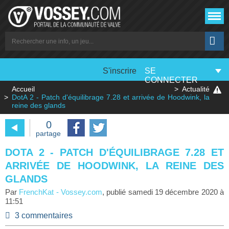
S'inscrire
SE
CONNECTER
Accueil
Actualité
DotA 2 - Patch d'équilibrage 7.28 et arrivée de Hoodwink, la
reine des glands
0
partage
DOTA 2 - PATCH D'ÉQUILIBRAGE 7.28 ET
ARRIVÉE DE HOODWINK, LA REINE DES
GLANDS
Par
FrenchKat
-
Vossey.com
, publié
samedi 19 décembre 2020 à
11:51
3 commentaires