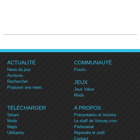
ACTUALITÉ
COMMUNAUTÉ
News du jour
Forum
Archives
Rechercher
JEUX
Proposer une news
Jeux Valve
Mods
TÉLÉCHARGER
A PROPOS
Steam
Présentation et histoire
Mods
Le staff de Vossey.com
Maps
Partenariat
Utilitaires
Rejoindre le staff
Contact