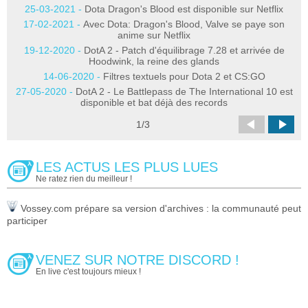
25-03-2021 -
Dota Dragon's Blood est disponible sur Netflix
01
17-02-2021 -
Avec Dota: Dragon's Blood, Valve se paye son
2
anime sur Netflix
19-12-2020 -
DotA 2 - Patch d'équilibrage 7.28 et arrivée de
Hoodwink, la reine des glands
14-06-2020 -
Filtres textuels pour Dota 2 et CS:GO
27-05-2020 -
DotA 2 - Le Battlepass de The International 10 est
2
disponible et bat déjà des records
1
/
3
LES ACTUS LES PLUS LUES
Ne ratez rien du meilleur !
Vossey.com prépare sa version d'archives : la communauté peut
participer
VENEZ SUR NOTRE DISCORD !
En live c'est toujours mieux !