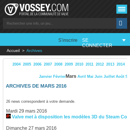
S'inscrire
SE
CONNECTER
Accueil
Archives
2004
2005
2006
2007
2008
2009
2010
2011
2012
2013
2014
2
Mars
Janvier
Février
Avril
Mai
Juin
Juillet
Août
Se
ARCHIVES DE MARS 2016
26 news correspondent à votre demande.
Mardi 29 mars 2016
Valve met à disposition les modèles 3D du Steam Contr
Dimanche 27 mars 2016