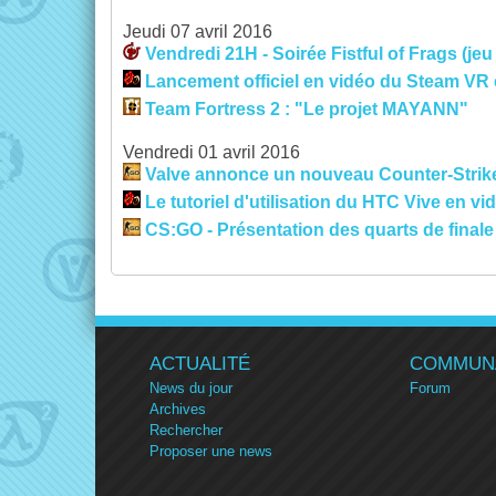
Jeudi 07 avril 2016
Vendredi 21H - Soirée Fistful of Frags (jeu 
Lancement officiel en vidéo du Steam VR 
Team Fortress 2 : "Le projet MAYANN"
Vendredi 01 avril 2016
Valve annonce un nouveau Counter-Strike
Le tutoriel d'utilisation du HTC Vive en vi
CS:GO - Présentation des quarts de finale
ACTUALITÉ
COMMUN
News du jour
Forum
Archives
Rechercher
Proposer une news