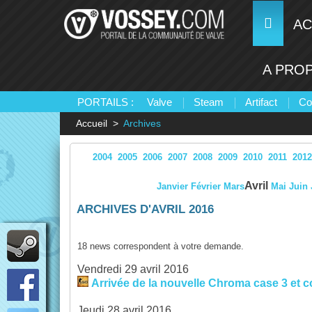
AC
A PRO
PORTAILS :
Valve
Steam
Artifact
Co
Accueil
Archives
2004
2005
2006
2007
2008
2009
2010
2011
2012
Avril
Janvier
Février
Mars
Mai
Juin
ARCHIVES D'AVRIL 2016
18 news correspondent à votre demande.
Vendredi 29 avril 2016
Arrivée de la nouvelle Chroma case 3 et 
Jeudi 28 avril 2016