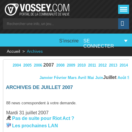
S'inscrire
SE
CONNECTER
Accueil
Archives
2007
2004
2005
2006
2008
2009
2010
2011
2012
2013
2014
Juillet
Janvier
Février
Mars
Avril
Mai
Juin
Août
Se
ARCHIVES DE JUILLET 2007
88 news correspondent à votre demande.
Mardi 31 juillet 2007
Pas de suite pour Riot Act ?
Les prochaines LAN