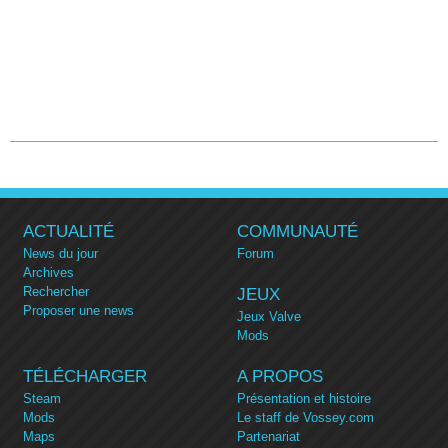
ACTUALITÉ
COMMUNAUTÉ
News du jour
Forum
Archives
Rechercher
JEUX
Proposer une news
Jeux Valve
Mods
TÉLÉCHARGER
A PROPOS
Steam
Présentation et histoire
Mods
Le staff de Vossey.com
Maps
Partenariat