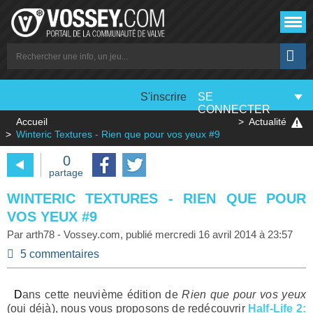
S'inscrire
SE
CONNECTER
Accueil
Actualité
Winteric Textures - Rien que pour vos yeux #9
0
partage
WINTERIC TEXTURES - RIEN QUE POUR
VOS YEUX #9
Par
arth78
-
Vossey.com
, publié
mercredi 16 avril 2014 à 23:57
5 commentaires
Dans cette neuvième édition de
Rien que pour vos yeux
(oui déjà), nous vous proposons de redécouvrir
Half-Life 2: