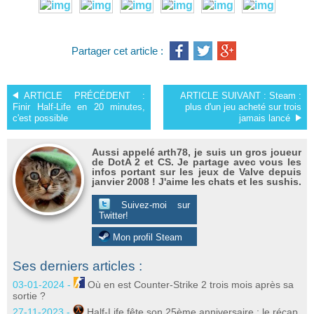
Partager cet article :
ARTICLE PRÉCÉDENT :
ARTICLE SUIVANT :
Steam :
Finir Half-Life en 20 minutes,
plus d'un jeu acheté sur trois
c'est possible
jamais lancé
Aussi appelé arth78, je suis un gros joueur
de DotA 2 et CS. Je partage avec vous les
infos portant sur les jeux de Valve depuis
janvier 2008 ! J'aime les chats et les sushis.
Suivez-moi sur
Twitter!
Mon profil Steam
Ses derniers articles :
03-01-2024 -
Où en est Counter-Strike 2 trois mois après sa
sortie ?
27-11-2023 -
Half-Life fête son 25ème anniversaire : le récap