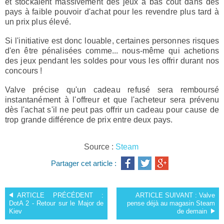
et stockaient massivement des jeux à bas coût dans des
pays à faible pouvoir d'achat pour les revendre plus tard à
un prix plus élevé.
Si l'initiative est donc louable, certaines personnes risques
d'en être pénalisées comme...
nous-même
qui achetions
des jeux pendant les soldes pour vous les offrir durant nos
concours !
Valve précise qu'un cadeau refusé sera remboursé
instantanément à l'offreur et que l'acheteur sera prévenu
dès l'achat s'il ne peut pas offrir un cadeau pour cause de
trop grande différence de prix entre deux pays.
Source :
Steam
Partager cet article :
ARTICLE PRÉCÉDENT :
ARTICLE SUIVANT :
Valve
DotA 2 - Retour sur le Major de
pense déjà au magasin Steam
Kiev
de demain