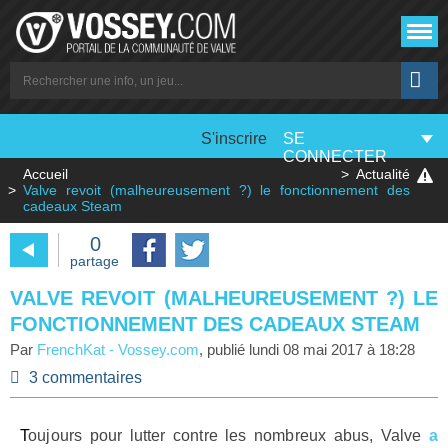
S'inscrire
SE
CONNECTER
Accueil
Actualité
Valve revoit (malheureusement ?) le fonctionnement des
cadeaux Steam
0
partage
VALVE REVOIT (MALHEUREUSEMENT ?) LE
FONCTIONNEMENT DES CADEAUX STEAM
Par
FrenchKat
-
Vossey.com
, publié
lundi 08 mai 2017 à 18:28
3 commentaires
Toujours pour lutter contre les nombreux abus, Valve
a