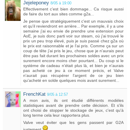
Jejeleponey
8/05 à 19:00
Effectivement c'est bien dommage... Ca risque aussi
de faire du tort aux sites comme g2a...
Je pense que stratégiquement c'est un mauvais choix
et qu'il reviendront en arrière... Par exemple, il y a une
semaine j'ai eu envie de prendre une extension pour
AoE, je suis donc parti voir sur steam, où j'ai trouvé le
prix un peu trop élevé, puis je suis passé chez g2a où
le prix est raisonnable et je l'ai pris. Comme ça sur un
coup de tête j'ai pris le jeu, chose que je n'aurais peut
être pas fait durant les prochaines soldes avec un prix
surement encore moins cher pourtant... Du coup si le
système de cadeau n'était plus là, et bien je n'aurais
pas acheté ce jeu à ce moment précis, et Valve
n'aurait pas récupérer l'argent de ce jeu bien
qu'acheté en solde quelques mois avant surement...
FrenchKat
9/05 à 12:57
A mon avis, ils ont étudié différents modèles
statistiques avant de prendre cette décision. Et s'ils
ont choisi de stopper le stockage de jeux, c'est qu'à
long terme cela leur rapportera plus.
Valve veut éviter que les gens passent par G2A
justement