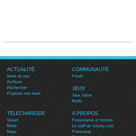
ACTUALITÉ
COMMUNAUTÉ
News du jour
Forum
Archives
Rechercher
JEUX
Proposer une news
Jeux Valve
Mods
TÉLÉCHARGER
A PROPOS
Steam
Présentation et histoire
Mods
Le staff de Vossey.com
Maps
Partenariat