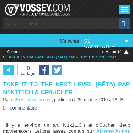
S'inscrire
SE
CONNECTER
Accueil
Actualité
Take It To The Next Level (bêta) par N1k1t1Ch & cr0ucher
0
partage
TAKE IT TO THE NEXT LEVEL (BÊTA) PAR
N1K1T1CH & CR0UCHER
Par
ndRrR
-
Vossey.com
, publié
lundi 25 octobre 2010 à 18:48
commentaire
Il y a environ un an,
N1k1t1Ch
et
cr0ucher
, deux
moviemakers Lettons assez connus sur
Xtreme-Jumps