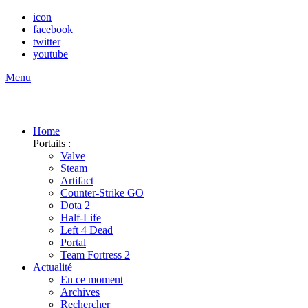
icon
facebook
twitter
youtube
Menu
Home
Portails :
Valve
Steam
Artifact
Counter-Strike GO
Dota 2
Half-Life
Left 4 Dead
Portal
Team Fortress 2
Actualité
En ce moment
Archives
Rechercher