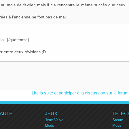
au mois de février, mais il n'a rencontré le même succès que ceux
irées à l'ancienne ne font pas de mal.
lo...[/quotemsg]
ier entre deux révisions ;D
Lire la suite et participer à la discussion sur le forum
AUTÉ
JEUX
TÉLÉC
Jeux Valve
Steam
Mods
Mods