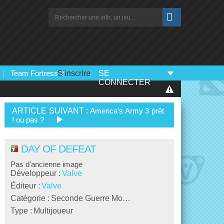
Team Fortress 2
S'inscrire
SE
CONNECTER
ARTICLE SUIVANT :
America's Army 3 prêt
! ou pas ?
DAY OF DEFEAT
Pas d'ancienne image
Développeur :
Valve
Éditeur :
Valve
Catégorie :
Seconde Guerre Mo…
Type :
Multijoueur