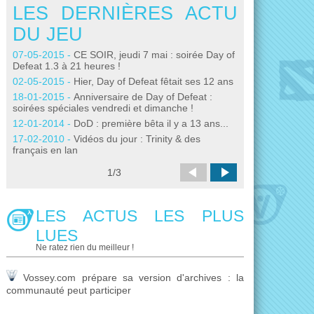
LES DERNIÈRES ACTU
LES DE
DU JEU
DU JEU
07-05-2015 -
CE SOIR, jeudi 7 mai : soirée Day of
26-01-2010 -
Du 
Defeat 1.3 à 21 heures !
12-01-2010 -
Ann
02-05-2015 -
Hier, Day of Defeat fêtait ses 12 ans
16-09-2009 -
Soi
18-01-2015 -
Anniversaire de Day of Defeat :
Septembre
soirées spéciales vendredi et dimanche !
18-06-2009 -
L'a
12-01-2014 -
DoD : première bêta il y a 13 ans...
25-10-2008 -
Mis
17-02-2010 -
Vidéos du jour : Trinity & des
français en lan
1
/
3
LES ACTUS LES PLUS
LUES
Ne ratez rien du meilleur !
Vossey.com prépare sa version d'archives : la
communauté peut participer