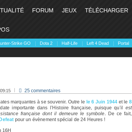
TUALITÉ
FORUM
JEUX
TÉLÉCHARGER
POS
unter-Strike GO
Dota 2
Half-Life
Left 4 Dead
Portal
 09:15
25 commentaires
dates marquantes à se souvenir. Outre le
le 6 Juin 1944
et le
8
ate importante dans l'Histoire française, puisque qu'il
est
sistance française dont il demeure le symbole
. De ce fait,
Defeat
pour un évènement spécial de 24 Heures !
in 16H