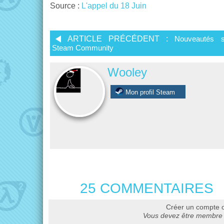
Source :
L'appel du 18 Juin
ARTICLE PRÉCÉDENT :
Nouveautés s
Steam Community
Wooley
Mon profil Steam
25 COMMENTAIRES
Créer un compte 
Vous devez être membre 