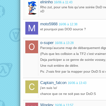
elninho
16/06 à 11:43
Rho zut, pour une fois qu'une soirée DoD n
xD
moto5988
16/06 à 12:38
et pourquoi pas DOD source ?
o-super
16/06 à 13:28
Parcequ'aucune map de débarquement dign
(Puis que les collision a la TF2 c'est vraim
Deja participer a ce genre de soirée vossey, 
Une nuit entière de délire.
Ps: J'vais finir par la mapper pour DoD:S si 
Captain_falcon
16/06 à 13:43
j'en suis \o/
chance que ce ne soit pas sur DoD:S
Wooley
16/06 à 13:57