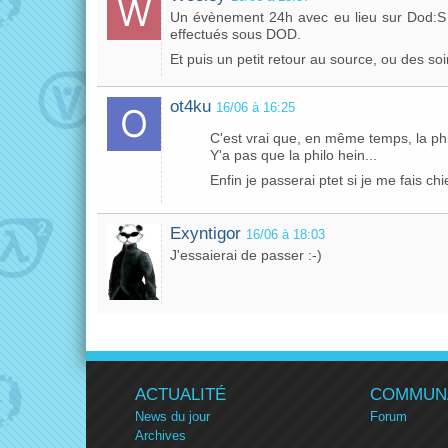
Un évènement 24h avec eu lieu sur Dod:S 
effectués sous DOD.
Et puis un petit retour au source, ou des so
ot4ku
16/06 à 16:25
C'est vrai que, en même temps, la phi
Y'a pas que la philo hein...
Enfin je passerai ptet si je me fais ch
Exyntigor
16/06 à 18:03
J'essaierai de passer :-)
ACTUALITÉ
COMMUN
News du jour
Forum
Archives