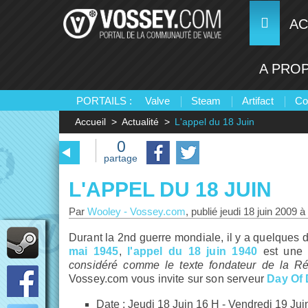
AC
A PRO
PORTAILS :
Valve
Steam
Artifact
Co
Accueil
Actualité
L'appel du 18 Juin
0
partage
L'APPEL DU 18 JUIN
Par
Wooley
-
Vossey.com
, publié
jeudi 18 juin 2009 à
Durant la 2nd guerre mondiale, il y a quelques 
mai 1945
,
l'appel du 18 juin 1940
est une d
considéré comme le texte fondateur de la Ré
Vossey.com vous invite sur son serveur
Day Of 
Date : Jeudi 18 Juin 16 H - Vendredi 19 Ju