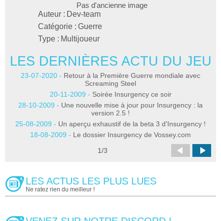
Pas d'ancienne image
Auteur :
Dev-team
Catégorie :
Guerre
Type :
Multijoueur
LES DERNIÈRES ACTU DU JEU
L
23-07-2020 -
Retour à la Première Guerre mondiale avec
Screaming Steel
20-11-2009 -
Soirée Insurgency ce soir
28-10-2009 -
Une nouvelle mise à jour pour Insurgency : la
version 2.5 !
25-08-2009 -
Un aperçu exhaustif de la beta 3 d'Insurgency !
18-08-2009 -
Le dossier Insurgency de Vossey.com
1
/
3
LES ACTUS LES PLUS LUES
Ne ratez rien du meilleur !
VENEZ SUR NOTRE DISCORD !