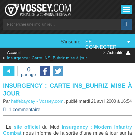
S'inscrire
SE
CONNECTER
Accueil
Actualité
Insurgency : Carte INS_Buhriz mise à jour
0
partage
INSURGENCY : CARTE INS_BUHRIZ MISE À
JOUR
Par
heffebaycay
-
Vossey.com
, publié
mardi 21 avril 2009 à 16:54
1 commentaire
Le
site officiel
du Mod
Insurgency : Modern Infantry
Combat
nous informe de la sortie d'une mise à jour sur la