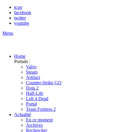
icon
facebook
twitter
youtube
Menu
Home
Portails :
Valve
Steam
Artifact
Counter-Strike GO
Dota 2
Half-Life
Left 4 Dead
Portal
Team Fortress 2
Actualité
En ce moment
Archives
Rechercher