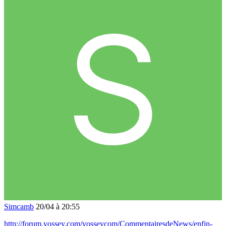
Simcamb
20/04 à 20:55
http://forum.vossey.com/vosseycom/CommentairesdeNews/enfin-