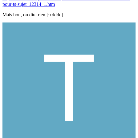
pour-ts-sujet_12314_1.htm
Mais bon, on dira rien [:xdddd]