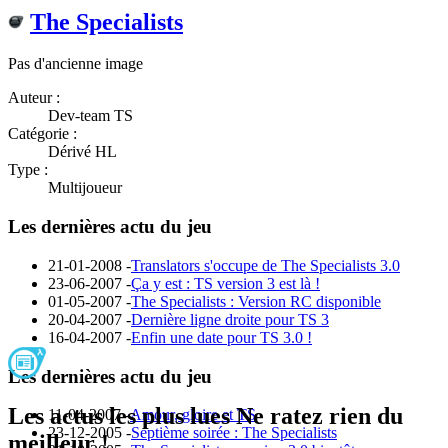
The Specialists
Pas d'ancienne image
Auteur :
Dev-team TS
Catégorie :
Dérivé HL
Type :
Multijoueur
Les dernières actu du jeu
21-01-2008 -
Translators s'occupe de The Specialists 3.0
23-06-2007 -
Ça y est : TS version 3 est là !
01-05-2007 -
The Specialists : Version RC disponible
20-04-2007 -
Dernière ligne droite pour TS 3
16-04-2007 -
Enfin une date pour TS 3.0 !
Les dernières actu du jeu
Les actus les plus lues
Ne ratez rien du
11-04-2007 -
Amour, gloire et TS
23-12-2005 -
Septième soirée : The Specialists
meilleur !