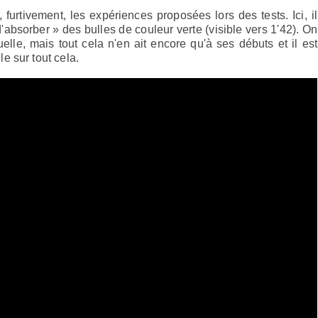
urtivement, les expériences proposées lors des tests. Ici, il
'absorber » des bulles de couleur verte (visible vers 1'42). On
uelle, mais tout cela n'en ait encore qu'à ses débuts et il est
le sur tout cela.