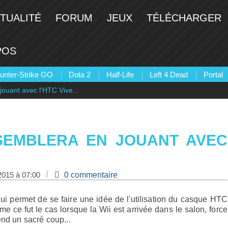
TUALITÉ
FORUM
JEUX
TÉLÉCHARGER
POS
unter-Strike GO
Dota 2
Half-Life
Left 4 Dead
Portal
jouant avec l'HTC Vive...
SSEMBLERA EN JOUANT AVEC
2015 à 07:00
0 commentaire
qui permet de se faire une idée de l'utilisation du casque HTC
 ce fut le cas lorsque la Wii est arrivée dans le salon, force
end un sacré coup...