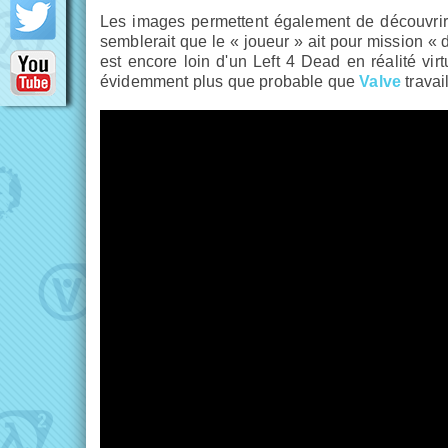
Les images permettent également de découvrir, f
semblerait que le « joueur » ait pour mission « d
est encore loin d'un Left 4 Dead en réalité virt
évidemment plus que probable que
Valve
travail