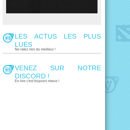
LES ACTUS LES PLUS
LUES
Ne ratez rien du meilleur !
VENEZ SUR NOTRE
DISCORD !
En live c'est toujours mieux !