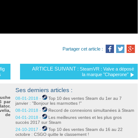
Partager cet article :
ig
ARTICLE SUIVANT :
SteamVR : Valve a déposé
s
la marque "Chaperone"
Ses derniers articles :
ouche
08-01-2018 -
Top 10 des ventes Steam du 1er au 7
6 par
janvier : "Bonjour les marmottes !"
ator.
elia,
08-01-2018 -
Record de connexions simultanées à Steam
n de
04-01-2018 -
Les meilleures ventes et les plus gros
succès 2017 sur Steam
24-10-2017 -
Top 10 des ventes Steam du 16 au 22
octobre : CSGO quitte le classement !