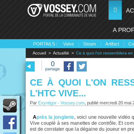
AC
A PRO
PORTAILS :
Valve
Steam
Artifact
Co
Accueil
Actualité
Ce à quoi l'on ressemblera en 
0
partage
CE À QUOI L'ON RE
L'HTC VIVE...
Par
Exyntigor
-
Vossey.com
, publié
mercredi 20 mai 
Après la jonglerie
, voici une nouvelle vidéo 
Vive couplé à ses manettes de contrôle. Et comme
est de constater que la dégaine du joueur en pr