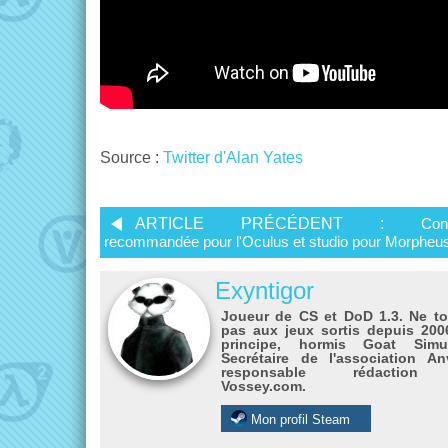
Source :
Twitter d'Alan Yates
ARTICLE PRÉCÉDENT :
Conf
recommandée pour l'Oculus et studio pour Morpheu
Exyntigor
Joueur de CS et DoD 1.3. Ne t
pas aux jeux sortis depuis 200
principe, hormis Goat Simul
Secrétaire de l'association Anv
responsable rédactio
Vossey.com.
Mon profil Steam