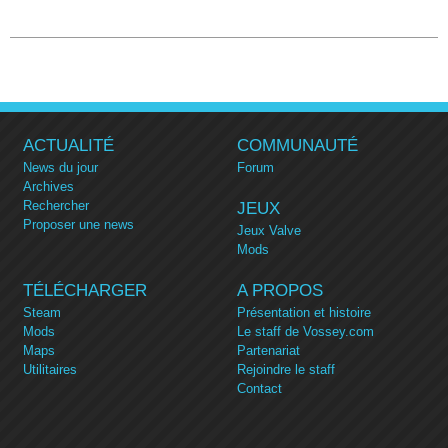
ACTUALITÉ
COMMUNAUTÉ
News du jour
Forum
Archives
Rechercher
JEUX
Proposer une news
Jeux Valve
Mods
TÉLÉCHARGER
A PROPOS
Steam
Présentation et histoire
Mods
Le staff de Vossey.com
Maps
Partenariat
Utilitaires
Rejoindre le staff
Contact