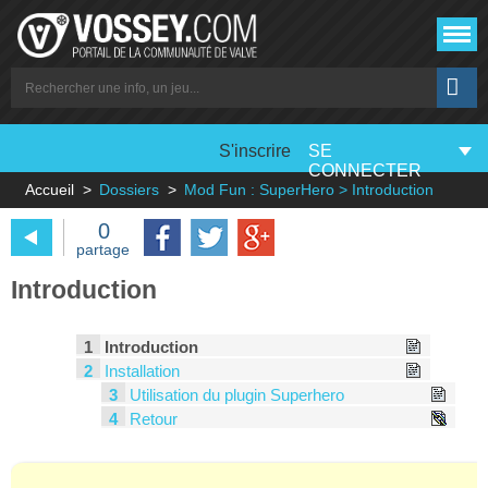
S'inscrire
SE
CONNECTER
Accueil
Dossiers
Mod Fun : SuperHero > Introduction
0
partage
Introduction
1
Introduction
2
Installation
3
Utilisation du plugin Superhero
4
Retour