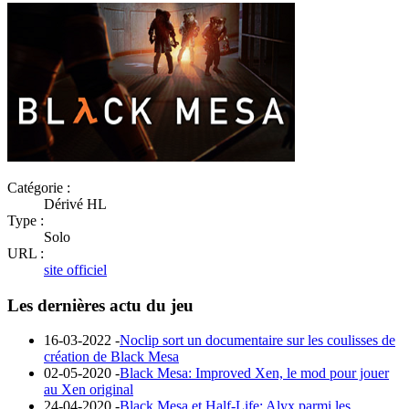
Catégorie :
Dérivé HL
Type :
Solo
URL :
site officiel
Les dernières actu du jeu
16-03-2022 -
Noclip sort un documentaire sur les coulisses de
création de Black Mesa
02-05-2020 -
Black Mesa: Improved Xen, le mod pour jouer
au Xen original
24-04-2020 -
Black Mesa et Half-Life: Alyx parmi les