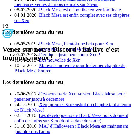
meilleures ventes du mois de mars sur Steam
08-03-2020 -
Black Mesa est disponible en version finale
04-01-2020 -
Black Mesa est enfin complet avec ses chapitres
sur Xen
1
/
3
Les dernières actu du jeu
08-05-2019 -
Black Mesa, bientôt une beta pour Xen
Venez sur notre Discord !
En live c'est
19-11-2018 -
Black Mesa - XEN en vidéo
05-07-2018 -
Derniers ajustements pour Xen !
toujours mieux !
11-04-2018 -
Des nouvelles de Xen
10-12-2017 -
Mauvaise nouvelle pour le dernier chapitre de
Black Mesa Source
Les dernières actu du jeu
20-06-2017 -
Des screens de Xen version Black Mesa pour
patienter jusqu'à décembre
24-12-2016 -
Xen, premier Screenshot du chapitre tant attendu
de Black Mesa!
02-11-2016 -
Les développeurs de Black Mesa nous donnent
enfin des infos sur Xen (dont la date de sortie)
31-10-2016 -
MAJ d'Halloween : Black Mesa est maintenant
jouable sous Linux