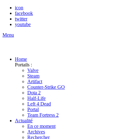
icon
facebook
twitter
youtube
Menu
Home
Portails :
Valve
Steam
Artifact
Counter-Strike GO
Dota 2
Half-Life
Left 4 Dead
Portal
Team Fortress 2
Actualité
En ce moment
Archives
Rechercher