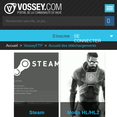
S'inscrire
SE
CONNECTER
Accueil
VosseyFTP
Accueil des téléchargements
Steam
Mods HL/HL2