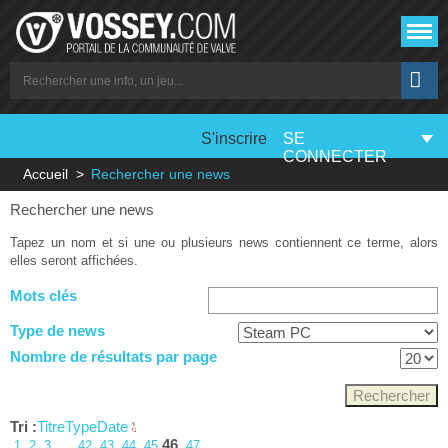
S'inscrire
SE
CONNECTER
Accueil
Rechercher une news
Rechercher une news
Tapez un nom et si une ou plusieurs news contiennent ce terme, alors
elles seront affichées.
Mots clés
Type de news
Nombre de résultats par page
Tri :
Titre
Type
Date
…
46
1
2
3
42
43
44
45
47