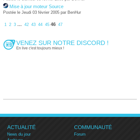
Mise à jour moteur Source
Postée le Jeudi 03 février 2005 par BenHur
…
46
1
2
3
42
43
44
45
47
VENEZ SUR NOTRE DISCORD !
En live c'est toujours mieux !
ACTUALITÉ
COMMUNAUTÉ
News du jour
Forum