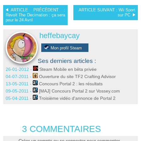
ARTICLE PRÉCÉDENT :
ARTICLE SUIVANT :
Wii Sport
Revolt The Decimation : ça sera
sur PC
pour le 24 Avril
heffebaycay
Mon profil Steam
Ses derniers articles :
26-01-2012 -
Steam Mobile en bêta privée
04-07-2011 -
Ouverture du site TF2 Crafting Advisor
13-05-2011 -
Concours Portal 2 : les résultats
09-05-2011 -
[MAJ] Concours Portal 2 sur Vossey.com
05-04-2011 -
Troisième vidéo d'annonce de Portal 2
3 COMMENTAIRES
Créer un compte ou se connecter pour commenter