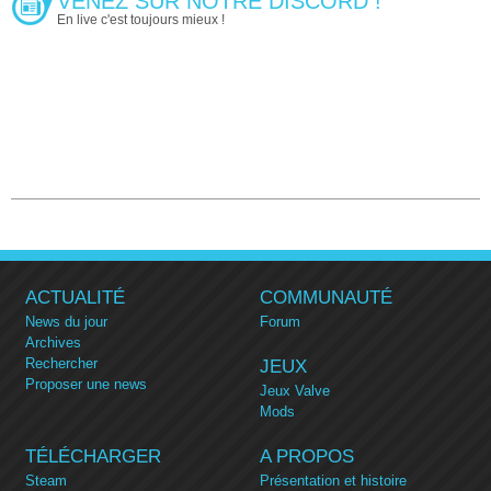
VENEZ SUR NOTRE DISCORD !
En live c'est toujours mieux !
ACTUALITÉ
COMMUNAUTÉ
News du jour
Forum
Archives
Rechercher
JEUX
Proposer une news
Jeux Valve
Mods
TÉLÉCHARGER
A PROPOS
Steam
Présentation et histoire