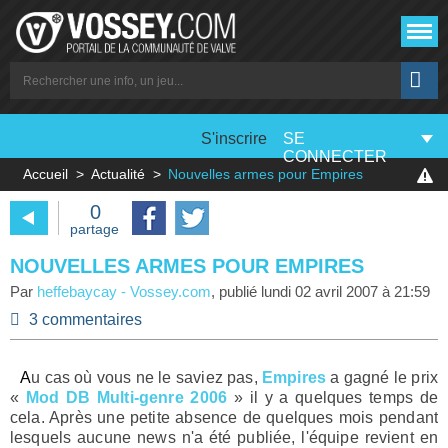
S'inscrire
SE
CONNECTER
Accueil
Actualité
Nouvelles armes pour Empires
0
partage
NOUVELLES ARMES POUR EMPIRES
Par
heffebaycay
-
Vossey.com
, publié
lundi 02 avril 2007 à 21:59
3 commentaires
Au cas où vous ne le saviez pas,
Empires
a gagné le prix
«
Mod DB Multi-genre 2006
» il y a quelques temps de
cela. Après une petite absence de quelques mois pendant
lesquels aucune news n'a été publiée, l'équipe revient en