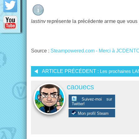
lastinv
représente la précédente arme que vous a
Source :
Steampowered.com - Merci à JCDENT
ARTICLE PRÉCÉDENT :
Les prochaines LA
caouecs
Suivez-moi sur
Twitter!
Mon profil Steam