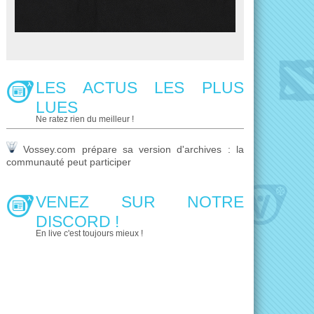
LES ACTUS LES PLUS
LUES
Ne ratez rien du meilleur !
Vossey.com prépare sa version d'archives : la
communauté peut participer
VENEZ SUR NOTRE
DISCORD !
En live c'est toujours mieux !