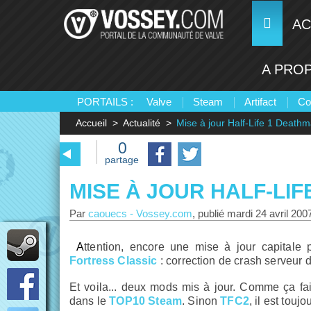
AC
A PRO
PORTAILS :
Valve
Steam
Artifact
Co
Accueil
Actualité
Mise à jour Half-Life 1 Death
0
partage
MISE À JOUR HALF-LIF
Par
caouecs
-
Vossey.com
, publié
mardi 24 avril 200
Attention, encore une mise à jour capitale
Fortress Classic
: correction de crash serveur 
Et voila... deux mods mis à jour. Comme ça fa
dans le
TOP10 Steam
. Sinon
TFC2
, il est touj