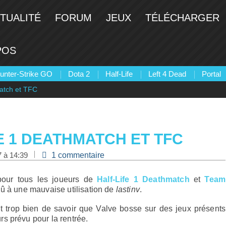
TUALITÉ
FORUM
JEUX
TÉLÉCHARGER
POS
unter-Strike GO
Dota 2
Half-Life
Left 4 Dead
Portal
match et TFC
E 1 DEATHMATCH ET TFC
7 à 14:39
1 commentaire
 pour tous les joueurs de
Half-Life 1 Deathmatch
et
Team
dû à une mauvaise utilisation de
lastinv
.
it trop bien de savoir que Valve bosse sur des jeux présents
ours prévu pour la rentrée.