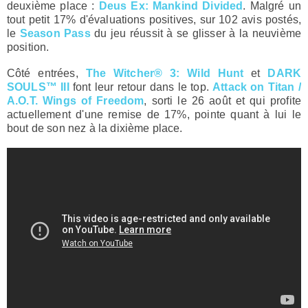
deuxième place :
Deus Ex: Mankind Divided
. Malgré un
tout petit 17% d'évaluations positives, sur 102 avis postés,
le
Season Pass
du jeu réussit à se glisser à la neuvième
position.
Côté entrées,
The Witcher® 3: Wild Hunt
et
DARK
SOULS™ III
font leur retour dans le top.
Attack on Titan /
A.O.T. Wings of Freedom
, sorti le 26 août et qui profite
actuellement d'une remise de 17%, pointe quant à lui le
bout de son nez à la dixième place.