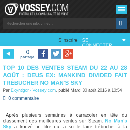
S'inscrire
SE
CONNECTER
0
partage
TOP 10 DES VENTES STEAM DU 22 AU 28
AOÛT : DEUS EX: MANKIND DIVIDED FAIT
TRÉBUCHER NO MAN'S SKY
Par
Exyntigor
-
Vossey.com
, publié
Mardi 30 août 2016 à 10:54
0 commentaire
Après plusieurs semaines à carracoler en tête du
classement des meilleures ventes sur Steam,
No Man's
Sky
a trouvé un titre qui a su le faire trébucher à la