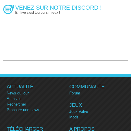
VENEZ SUR NOTRE DISCORD !
En live c'est toujours mieux !
ACTUALITÉ
COMMUNAUTÉ
News du jour
Forum
Archives
Rechercher
JEUX
Proposer une news
Jeux Valve
Mods
TÉLÉCHARGER
A PROPOS