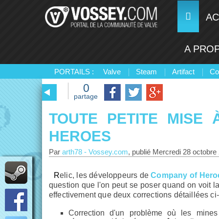
AC
A PRO
PORTAILS :
Valve
Steam
Artifact
Co
0
partage
TOUTE PETITE MISE
HEROES
Par
arth78
-
Vossey.com
, publié
Mercredi 28 octobre
Relic, les développeurs de
Company of Hero
question que l'on peut se poser quand on voit la 
effectivement que deux corrections détaillées ci
Correction d'un problème où les mines 