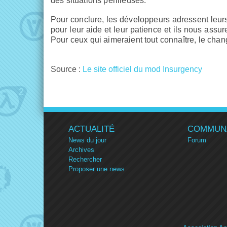
des situations périlleuses.
Pour conclure, les développeurs adressent leu
pour leur aide et leur patience et ils nous assur
Pour ceux qui aimeraient tout connaître, le chan
Source :
Le site officiel du mod Insurgency
ACTUALITÉ
COMMUN
News du jour
Forum
Archives
Rechercher
Proposer une news