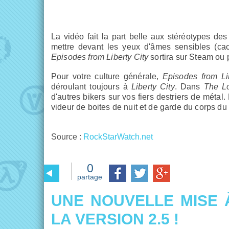
La vidéo fait la part belle aux stéréotypes d
mettre devant les yeux d'âmes sensibles (cac
Episodes from Liberty City
sortira sur Steam ou 
Pour votre culture générale,
Episodes from Li
déroulant toujours à
Liberty City
. Dans
The L
d'autres bikers sur vos fiers destriers de métal
videur de boites de nuit et de garde du corps du
Source :
RockStarWatch.net
0
partage
UNE NOUVELLE MISE 
LA VERSION 2.5 !