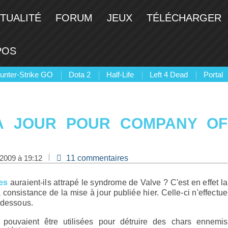
TUALITÉ
FORUM
JEUX
TÉLÉCHARGER
POS
unter-Strike GO
Dota 2
Half-Life
Left 4 Dead
Portal
 À JOUR POUR COMPANY OF
 2009 à 19:12
11 commentaires
es
auraient-ils attrapé le syndrome de Valve ? C'est en effet la
consistance de la mise à jour publiée hier. Celle-ci n'effectue
-dessous.
pouvaient être utilisées pour détruire des chars ennemis