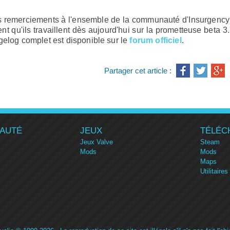
rs remerciements à l'ensemble de la communauté d'Insurgency
ent qu'ils travaillent dès aujourd'hui sur la prometteuse beta 3.
gelog complet est disponible sur le
forum officiel
.
Partager cet article :
AUTÉ
JEUX
TÉLÉC
Jeux Valve
Steam
Mods
Mods
Maps
Utilitaires