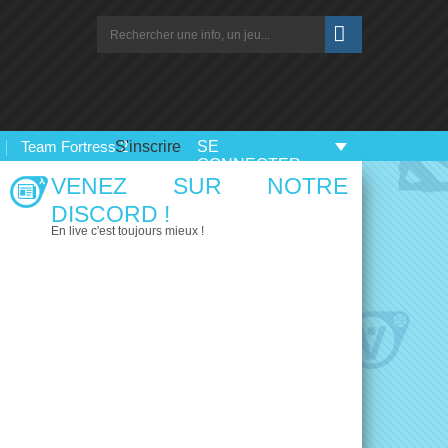
Team Fortress 2
S'inscrire
SE
CONNECTER
VENEZ SUR NOTRE
DISCORD !
En live c'est toujours mieux !