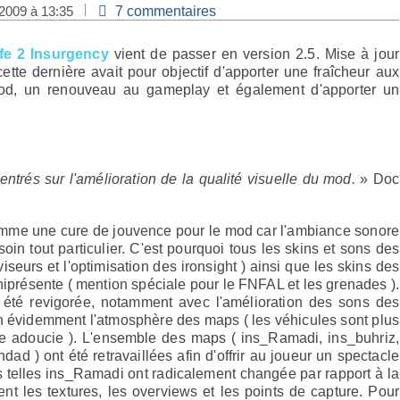
2009 à 13:35
7 commentaires
fe 2
Insurgency
vient de passer en version 2.5. Mise à jour
tte dernière avait pour objectif d'apporter une fraîcheur aux
 mod, un renouveau au gameplay et également d'apporter un
ntrés sur l'amélioration de la qualité visuelle du mod.
» Doc
 comme une cure de jouvence pour le mod car l'ambiance sonore
oin tout particulier. C'est pourquoi tous les skins et sons des
seurs et l'optimisation des ironsight ) ainsi que les skins des
niprésente ( mention spéciale pour le FNFAL et les grenades ).
 été revigorée, notamment avec l'amélioration des sons des
ien évidemment l'atmosphère des maps ( les véhicules sont plus
umée adoucie ). L'ensemble des maps ( ins_Ramadi, ins_buhriz,
d ) ont été retravaillées afin d'offrir au joueur un spectacle
ps telles ins_Ramadi ont radicalement changée par rapport à la
nt les textures, les overviews et les points de capture. Pour