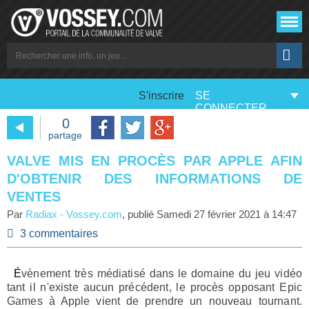
S'inscrire
SE
CONNECTER
0
partage
VALVE MIS EN PROCÈS PAR APPLE AFIN
D'OBTENIR DES INFORMATIONS DE
VENTES
Par
Radiax
-
Vossey.com
, publié
Samedi 27 février 2021 à 14:47
3 commentaires
Évènement très médiatisé dans le domaine du jeu vidéo
tant il n'existe aucun précédent, le
procès opposant Epic
Games à Apple
vient de prendre un nouveau tournant.