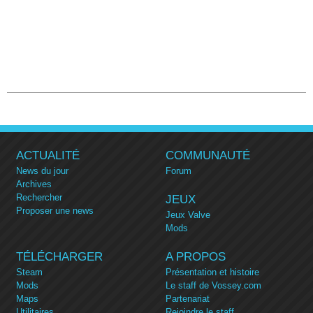
ACTUALITÉ
COMMUNAUTÉ
News du jour
Forum
Archives
Rechercher
JEUX
Proposer une news
Jeux Valve
Mods
TÉLÉCHARGER
A PROPOS
Steam
Présentation et histoire
Mods
Le staff de Vossey.com
Maps
Partenariat
Utilitaires
Rejoindre le staff