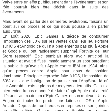
Valve
entre en effet publiquement dans l'événement, et son
rôle
pourrait bien être décisif
dans la suite des
événements.
Mais avant de parler des dernières évolutions, faisons un
point sur ce procès et ce qui nous pousse à en parler
aujourd'hui.
En
août 2020
, Epic Games a décidé de contourner
l'imposition des 30% sur les ventes dans leur jeu Fortnite
sur IOS et Android ce qui n'a bien entendu pas plu à Apple
et Google qui ont rapidement
supprimé Fortnite de leur
Store respectif
. Epic semblait alors avoir anticipé la
situation et avait diffusé immédiatement un spot parodiant
la publicité qu'avait fait Apple contre IBM en 1984, ainsi
qu'un
procès contre Apple pour abus de position
dominante
. Principale reproche faite à IOS, l'imposition de
30% ainsi que l'obligation de passer par l'AppStore là où
sur Android il existe pleins de moyens alternatifs. Cela n'a
bien entendu pas manqué de faire réagir Apple qui a tenté
d'écarter au maximum d'Epic Games et son moteur l'Unreal
Engine de toutes les productions faites sur IOS et Apple
Arcade. Depuis
de nombreuses entreprises se sont jointes
au côté d'Epic Games
, comme Spotify ou encore