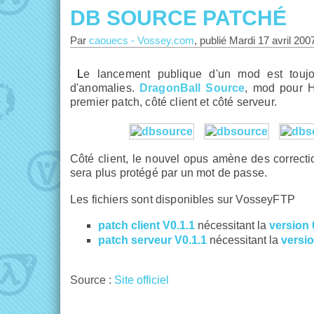
DB SOURCE PATCHÉ
Par
caouecs
-
Vossey.com
, publié
Mardi 17 avril 200
Le lancement publique d'un mod est toujours l'occasion pour les développeurs d'avoir des retours
d'anomalies.
DragonBall Source
, mod pour H
premier patch, côté client et côté serveur.
Côté client, le nouvel opus amène des correctio
sera plus protégé par un mot de passe.
Les fichiers sont disponibles sur VosseyFTP
patch client V0.1.1
nécessitant la
version 
patch serveur V0.1.1
nécessitant la
versio
Source :
Site officiel