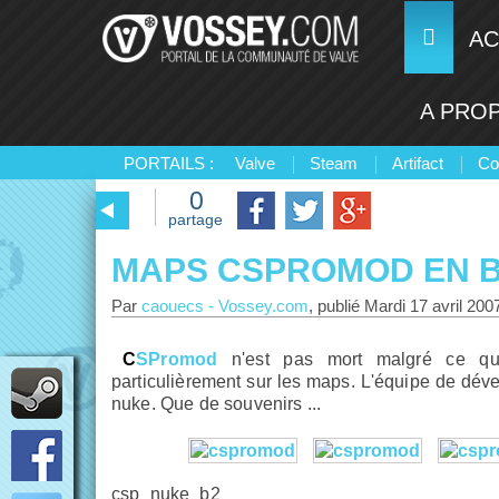
AC
A PRO
PORTAILS :
Valve
Steam
Artifact
Co
0
partage
MAPS CSPROMOD EN B
Par
caouecs
-
Vossey.com
, publié
Mardi 17 avril 200
CSPromod
n'est pas mort malgré ce que c
particulièrement sur les maps. L'équipe de dé
nuke. Que de souvenirs ...
csp_nuke_b2