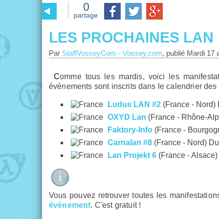
0
partage
LES PROCHAINES LAN
Par
StaffVosseyCom
-
Vossey.com
, publié
Mardi 17 a
Comme tous les mardis, voici les manifestations prévues dans les 15 prochains jours. Actuellement, 5
évènements sont inscrits dans le calendrier des
Ludus LAN #2
(France - Nord)
OXYD Lan
(France - Rhône-Alp
Faktory-Info
(France - Bourgog
Carnalan #8
(France - Nord) Du
Lan Projekt 6
(France - Alsace
Vous pouvez retrouver toutes les manifestatio
évènement
. C'est gratuit !