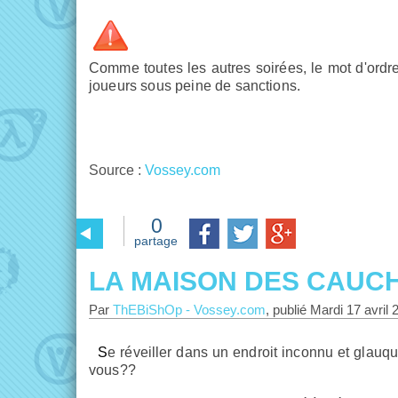
Comme toutes les autres soirées, le mot d'ordr
joueurs sous peine de sanctions.
Source :
Vossey.com
0
partage
LA MAISON DES CAUC
Par
ThEBiShOp
-
Vossey.com
, publié
Mardi 17 avril 
Se réveiller dans un endroit inconnu et glauque à souhait n'a jamais été dans mes loisirs de prédilection, et
vous??