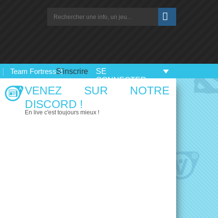
Team Fortress 2
S'inscrire
SE
CONNECTER
VENEZ SUR NOTRE
DISCORD !
En live c'est toujours mieux !