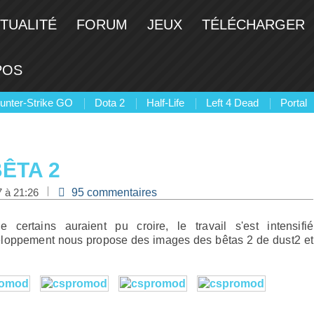
TUALITÉ
FORUM
JEUX
TÉLÉCHARGER
POS
unter-Strike GO
Dota 2
Half-Life
Left 4 Dead
Portal
ÊTA 2
7 à 21:26
95 commentaires
ertains auraient pu croire, le travail s'est intensifié
veloppement nous propose des images des bêtas 2 de dust2 et