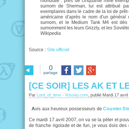
mondiale : près de cinquante mille exempl
surnom de Sherman, lui est attribué par
exemplaires dans le cadre de la loi de prêt-
américaine d'après le nom d'un général 
surnom, et le Medium Tank M4 est dès 
surnomment les leurs Grizzly, et les Sovié
Wikipedia
Source :
Site officiel
0
partage
[CE SOIR] LES AK ET 
Par
Lord_of_time
-
Vossey.com
, publié
Mardi 17 avril
Avis aux heureux possesseurs de
Counter-Str
Ce mardi 17 avril 2007, on va se la péter et pou
de franche rigolade et de fun, je vous dois de