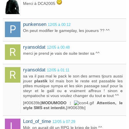
Merci à DCA2005
punkensen
12/05 à 00:12
On peut modifier le gameplay, les joueurs ?? ^^
ryansoldat
12/05 à 00:48
merci je prend je vais de suite tester sa ^^
ryansoldat
12/05 à 01:11
sa va il pas mal le pack le son des armes tjours aussi
jouer
plastik
lol mais bon le reste est passable les
ptites musique sympa et les skin passage sauf pour la
steyr et le galil ou
c
vraiment affreux ! sinon
c
sympatoche si vous voulez changer du tout
o
tout ^^
[#00639b]
MODUMODO :
Attention, le
style SMS est interdit.
[/#00639b]
Lord_of_time
12/05 à 07:29
Mdr, on aurait dit un RPG le krieg de loin ^^