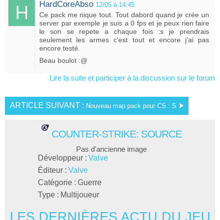
HardCoreAbso
12/05 à 14:45
Ce pack me nique tout. Tout dabord quand je crée un
server par exemple je suis a 0 fps et je peux rien faire
le son se repete a chaque fois :s je prendrais
seulement les armes c'est tout et encore j'ai pas
encore testé.
Beau boulot :@
Lire la suite et participer à la discussion sur le forum
ARTICLE SUIVANT :
Nouveau map pack pour CS : S
COUNTER-STRIKE: SOURCE
Pas d'ancienne image
Développeur :
Valve
Éditeur :
Valve
Catégorie :
Guerre
Type :
Multijoueur
LES DERNIÈRES ACTU DU JEU
L