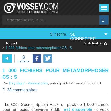
S'inscrire
SE
CONNECTER
Accueil
Actualité
1 000 fichiers pour métamorphoser CS : S
0
partage
1 000 FICHIERS POUR MÉTAMORPHOSER
CS : S
Par
Exyntigor
-
Vossey.com
, publié
jeudi 12 mai 2005 à 00:01
38 commentaires
Le CS : Source Splash Pack, un pack de 1 000 fichiers
pour un poids d'environ 71MB,
est disponible
et vous