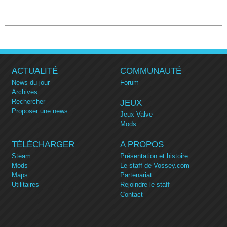
ACTUALITÉ
COMMUNAUTÉ
News du jour
Forum
Archives
Rechercher
JEUX
Proposer une news
Jeux Valve
Mods
TÉLÉCHARGER
A PROPOS
Steam
Présentation et histoire
Mods
Le staff de Vossey.com
Maps
Partenariat
Utilitaires
Rejoindre le staff
Contact