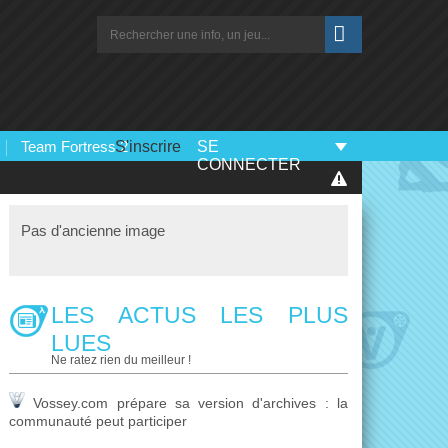
Team Fortress 2
S'inscrire
SE
CONNECTER
Pas d'ancienne image
LES ACTUS LES PLUS
LUES
Ne ratez rien du meilleur !
Vossey.com prépare sa version d'archives : la
communauté peut participer