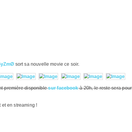
GyZmØ
sort sa nouvelle movie ce soir.
ant-première disponible
sur facebook
à 20h, le reste sera pour
 et en streaming !