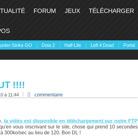
TUALITÉ
FORUM
JEUX
TÉLÉCHARGER
POS
unter-Strike GO
Dota 2
Half-Life
Left 4 Dead
Portal
T !!!!
10 à 11:44
commentaire
e,
la vidéo est disponible en téléchargement sur notre FTP
 qu'en vous inscrivant sur le site, chose qui prend 10 secondes
 à 300ko/sec au lieu de 120. Bon DL !