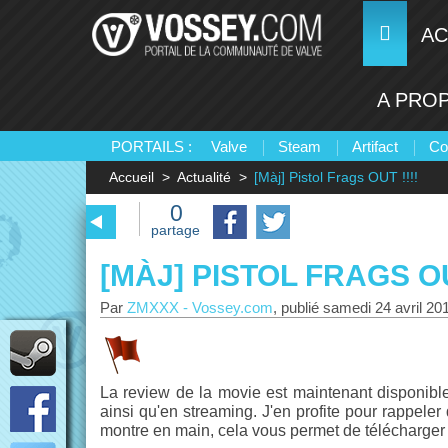
AC
A PRO
PORTAILS :
Valve
Steam
Artifact
Co
Accueil
Actualité
[Màj] Pistol Frags OUT !!!!
0
partage
[MÀJ] PISTOL FRAGS OU
Par
ZMXXX
-
Vossey.com
, publié
samedi 24 avril 20
La review de la movie est maintenant disponibl
ainsi qu'en streaming. J'en profite pour rappeler
montre en main, cela vous permet de télécharger