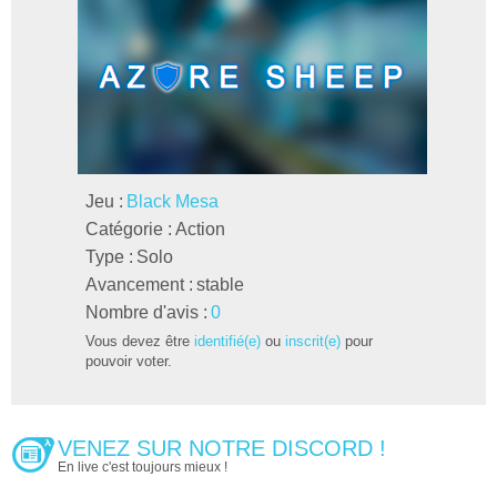
Jeu :
Black Mesa
Catégorie :
Action
Type :
Solo
Avancement :
stable
Nombre d'avis :
0
Vous devez être
identifié(e)
ou
inscrit(e)
pour
pouvoir voter.
VENEZ SUR NOTRE DISCORD !
En live c'est toujours mieux !