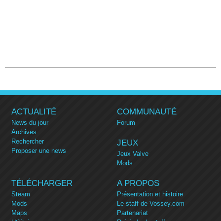
ACTUALITÉ
COMMUNAUTÉ
News du jour
Forum
Archives
Rechercher
JEUX
Proposer une news
Jeux Valve
Mods
TÉLÉCHARGER
A PROPOS
Steam
Présentation et histoire
Mods
Le staff de Vossey.com
Maps
Partenariat